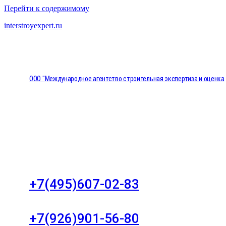
Перейти к содержимому
interstroyexpert.ru
ООО "Международное агентство строительная экспертиза и оценка
"НЕЗАВИСИМОСТЬ"
Москва, Большой Сухаревский переулок дом 11, о
8
+7(495)607-02-83
Для звонков в рабочее время в будни
+7(926)901-56-80