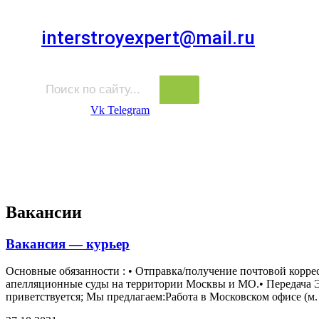
Для звонков в выходные и праздничные дни
interstroyexpert@mail.ru
Для Ваших заявок
Vk
Telegram
Судебная Экспертиза
Услуги
Информация
Стро
Строительная экспертиза
Вакансии
Вакансия — курьер
Основные обязанности : • Отправка/получение почтовой корр
апелляционные суды на территории Москвы и МО.• Передача Э
приветствуется; Мы предлагаем:Работа в Московском офисе (м. М