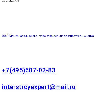
27.10.2021
ООО "Международное агентство строительная экспертиза и оценка
"НЕЗАВИСИМОСТЬ"
+7(495)607-02-83
Для звонков в рабочее время в будни
interstroyexpert@mail.ru
Для Ваших заявок
город Москва, Большой Сухаревский переулок