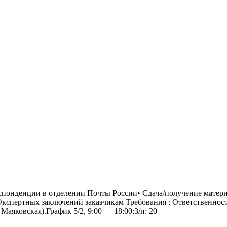
ительное обследование
Аудит
Проверка Смет
Выпо
еспонденции в отделении Почты России• Сдача/получение матер
кспертных заключений заказчикам Требования : Ответственност
аяковская).График 5/2, 9:00 — 18:00;З/п: 20