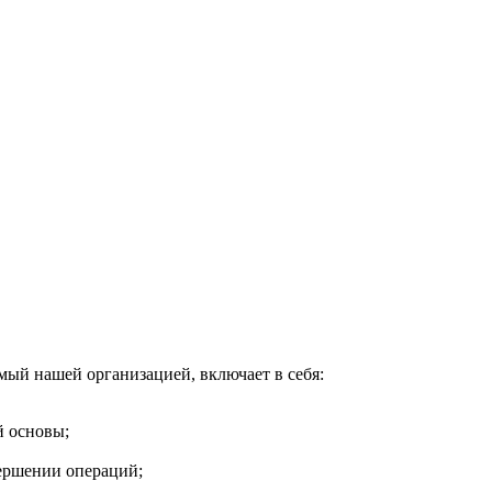
ительное обследование
Аудит
Проверка Смет
Выпо
ый нашей организацией, включает в себя:
й основы;
ершении операций;