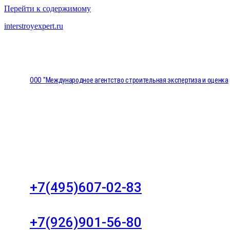
Перейти к содержимому
interstroyexpert.ru
ООО "Международное агентство строительная экспертиза и оценка
"НЕЗАВИСИМОСТЬ"
Москва, Большой Сухаревский переулок дом 11, о
8
+7(495)607-02-83
Для звонков в рабочее время в будни
+7(926)901-56-80