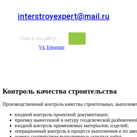
Для звонков в выходные и праздничные дни
interstroyexpert@mail.ru
Для Ваших заявок
Vk
Telegram
Судебная Экспертиза
Услуги
Информация
Стро
Строительная экспертиза
Контроль качества строительства
Производственный контроль качества строительных, выполняем
входной контроль проектной документации;
приемку вынесенной в натуру геодезической разбивочно
входной контроль применяемых материалов, изделий;
операционный контроль в процессе выполнения и по зав
оценку соответствия выполненных скрытых работ.