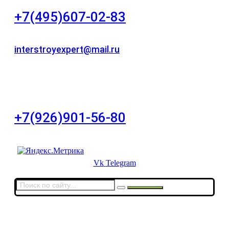
+7(495)607-02-83
Для звонков в рабочее время в будни
interstroyexpert@mail.ru
Для Ваших заявок
город Москва, Большой Сухаревский переулок
дом 11, офис 8
+7(926)901-56-80
Для звонков в выходные и праздничные дни
Vk
Telegram