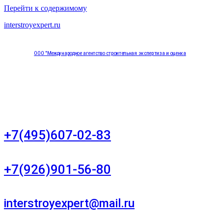
Перейти к содержимому
interstroyexpert.ru
ООО "Международное агентство строительная экспертиза и оценка
"НЕЗАВИСИМОСТЬ"
Москва, Большой Сухаревский переулок дом 11, офис 8
+7(495)607-02-83
Для звонков в рабочее время в будни
+7(926)901-56-80
Для звонков в выходные и праздничные дни
interstroyexpert@mail.ru
Для Ваших заявок