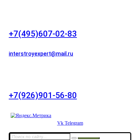
"НЕЗАВИСИМОСТЬ"
+7(495)607-02-83
Для звонков в рабочее время в будни
interstroyexpert@mail.ru
Для Ваших заявок
город Москва, Большой Сухаревский переулок
дом 11, офис 8
+7(926)901-56-80
Для звонков в выходные и праздничные дни
Vk
Telegram