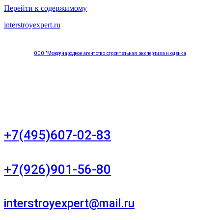
Перейти к содержимому
interstroyexpert.ru
ООО "Международное агентство строительная экспертиза и оценка
"НЕЗАВИСИМОСТЬ"
Москва, Большой Сухаревский переулок дом 11, офис 8
+7(495)607-02-83
Для звонков в рабочее время в будни
+7(926)901-56-80
Для звонков в выходные и праздничные дни
interstroyexpert@mail.ru
Для Ваших заявок