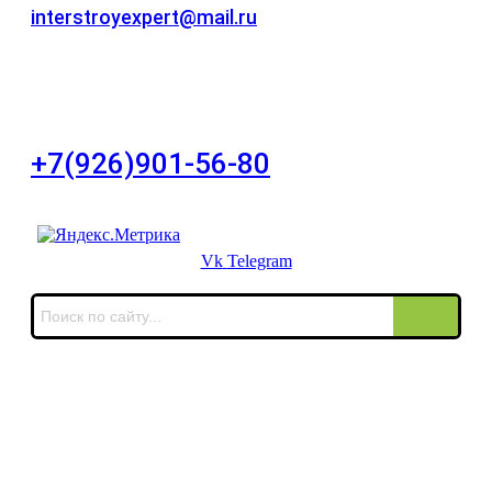
interstroyexpert@mail.ru
Для Ваших заявок
город Москва, Большой Сухаревский переулок
дом 11, офис 8
+7(926)901-56-80
Для звонков в выходные и праздничные дни
Vk
Telegram