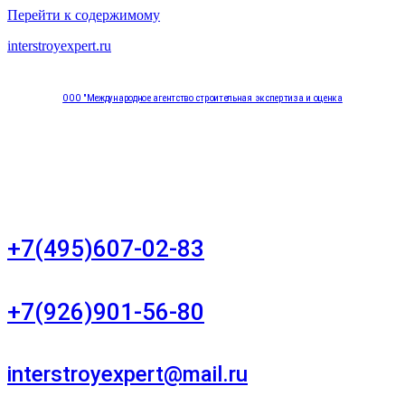
Перейти к содержимому
interstroyexpert.ru
ООО "Международное агентство строительная экспертиза и оценка
"НЕЗАВИСИМОСТЬ"
Москва, Большой Сухаревский переулок дом 11, офис 8
+7(495)607-02-83
Для звонков в рабочее время в будни
+7(926)901-56-80
Для звонков в выходные и праздничные дни
interstroyexpert@mail.ru
Для Ваших заявок