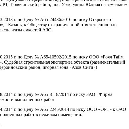
у РТ, Тюлячинский район, пос. Узяк, улица Южная на земельном
3.2018 г. по Делу № А65-24436/2016 по иску Открытого
, г.Казань, к Обществу с ограниченной ответственностью
экспертизы емкостей АЗС.
0.2015 г. по Делу № А65-10592/2015 по иску ООО «Роял Тайм
 Судебная строительная экспертиза объекта (развлекательный
 Щербиновский район, игорная зона «Азов-Сити»)
8.2014 г. по Делу № А65-8118/2014 по иску ЗАО «Фирма
оимости выполненных работ.
04.2014 г. по Делу № А65-2245/2014 по иску ООО «ОРТ» к ОАО
ыполненных работ в нежилом помещении.
ы