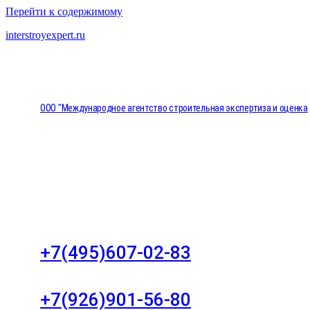
Перейти к содержимому
interstroyexpert.ru
ООО "Международное агентство строительная экспертиза и оценка
"НЕЗАВИСИМОСТЬ"
Москва, Большой Сухаревский переулок дом 11, о
8
+7(495)607-02-83
Для звонков в рабочее время в будни
+7(926)901-56-80