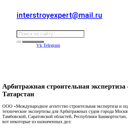
Для звонков в выходные и праздничные дни
interstroyexpert@mail.ru
Для Ваших заявок
Vk
Telegram
Судебная Экспертиза
Услуги
Информация
Стро
Строительная экспертиза
Арбитражная строительная экспертиза
Татарстан
ООО «Международное агентство строительная экспертиза и оц
технические экспертизы для Арбитражных судов города Москв
Тамбовской, Саратовской областей, Республики Башкортостан,
вот некоторые из назначенных дел: