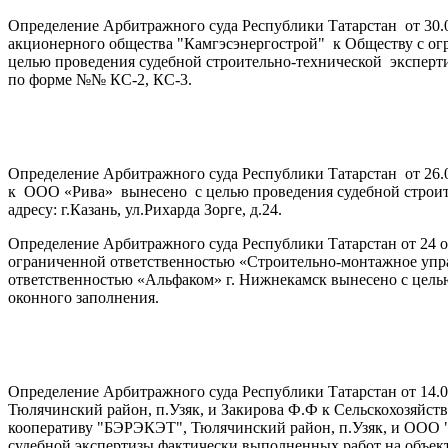
Определение Арбитражного суда Республики Татарстан от 30.
акционерного общества "Камгэсэнергострой" к Обществу с 
целью проведения судебной строительно-технической эксперти
по форме №№ КС-2, КС-3.
Определение Арбитражного суда Республики Татарстан от 26.
к ООО «Рива» вынесено с целью проведения судебной строит
адресу: г.Казань, ул.Рихарда Зорге, д.24.
Определение Арбитражного суда Республики Татарстан от 24 ок
ограниченной ответственностью «Строительно-монтажное упра
ответственностью «Альфаком» г. Нижнекамск вынесено с цель
оконного заполнения.
Определение Арбитражного суда Республики Татарстан от 14.0
Тюлячинский район, п.Узяк, и Закирова Ф.Ф к Сельскохозяйс
кооперативу "БЭРЭКЭТ", Тюлячинский район, п.Узяк, и ООО "
судебной экспертизы фактически выполненных работ на объекте