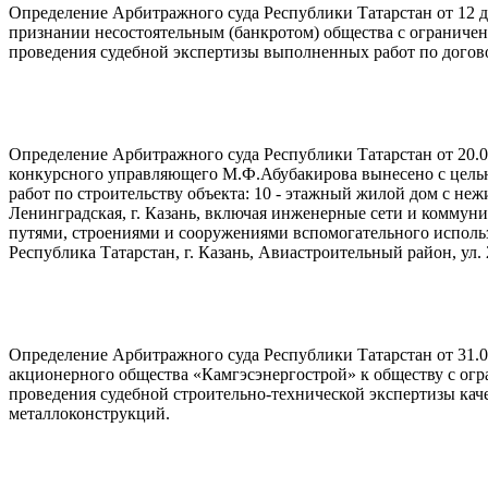
Определение Арбитражного суда Республики Татарстан от 12 дек
признании несостоятельным (банкротом) общества с ограничен
проведения судебной экспертизы выполненных работ по догов
Определение Арбитражного суда Республики Татарстан от 20.0
конкурсного управляющего М.Ф.Абубакирова вынесено с цел
работ по строительству объекта: 10 - этажный жилой дом с не
Ленинградская, г. Казань, включая инженерные сети и коммун
путями, строениями и сооружениями вспомогательного использо
Республика Татарстан, г. Казань, Авиастроительный район, ул. 2
Определение Арбитражного суда Республики Татарстан от 31.0
акционерного общества «Камгэсэнергострой» к обществу с ог
проведения судебной строительно-технической экспертизы каче
металлоконструкций.