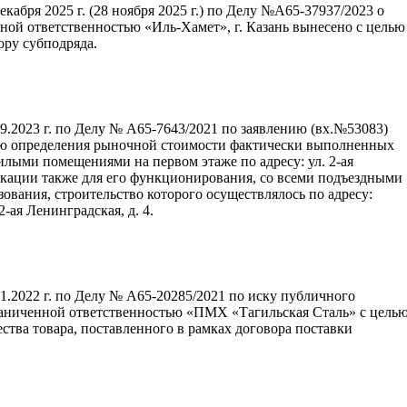
абря 2025 г. (28 ноября 2025 г.) по Делу №А65-37937/2023 о
ной ответственностью «Иль-Хамет», г. Казань вынесено с целью
ору субподряда.
9.2023 г. по Делу № А65-7643/2021 по заявлению (вх.№53083)
ью определения рыночной стоимости фактически выполненных
жилыми помещениями на первом этаже по адресу: ул. 2-ая
икации также для его функционирования, со всеми подъездными
вания, строительство которого осуществлялось по адресу:
-ая Ленинградская, д. 4.
1.2022 г. по Делу № А65-20285/2021 по иску публичного
раниченной ответственностью «ПМХ «Тагильская Сталь» с цель
ства товара, поставленного в рамках договора поставки