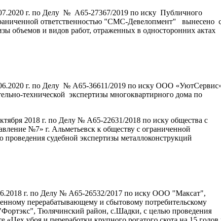
07.2020 г. по Делу № А65-27367/2019 по иску Публичного
ограниченной ответственностью "СМС-Девелопмент" вынесено 
зы объемов и видов работ, отраженных в односторонних актах
06.2020 г. по Делу № А65-36611/2019 по иску ООО «УютСервис
ельно-технической экспертизы многоквартирного дома по
тября 2018 г. по Делу № А65-22631/2018 по иску общества с
вление №7» г. Альметьевск к обществу с ограниченной
ю проведения судебной экспертизы металлоконструкций
6.2018 г. по Делу № А65-26532/2017 по иску ООО "Максат",
твенному перерабатывающему и сбытовому потребительскому
Фортэкс", Тюлячинский район, с.Шадки, с целью проведения
 «Цех убоя и переработки крупного рогатого скота на 15 голов 