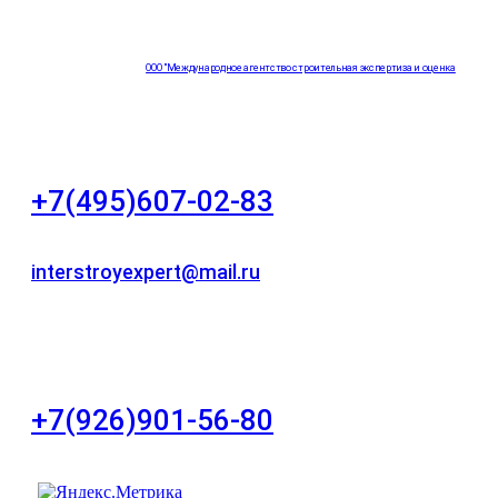
ООО "Международное агентство строительная экспертиза и оценка
"НЕЗАВИСИМОСТЬ"
+7(495)607-02-83
Для звонков в рабочее время в будни
interstroyexpert@mail.ru
Для Ваших заявок
город Москва, Большой Сухаревский переулок
дом 11, офис 8
+7(926)901-56-80
Для звонков в выходные и праздничные дни