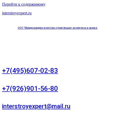
Перейти к содержимому
interstroyexpert.ru
ООО "Международное агентство строительная экспертиза и оценка
"НЕЗАВИСИМОСТЬ"
Москва, Большой Сухаревский переулок дом 11, офис 8
+7(495)607-02-83
Для звонков в рабочее время в будни
+7(926)901-56-80
Для звонков в выходные и праздничные дни
interstroyexpert@mail.ru
Для Ваших заявок