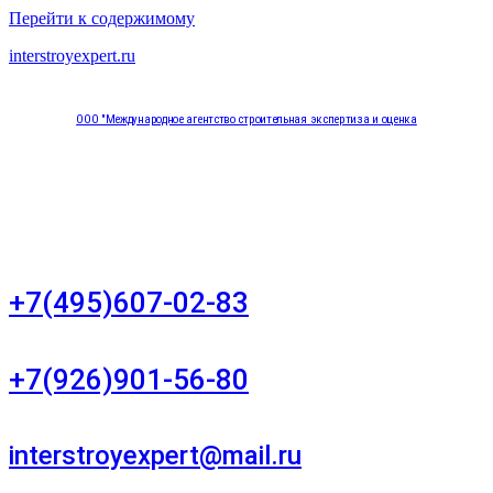
Перейти к содержимому
interstroyexpert.ru
ООО "Международное агентство строительная экспертиза и оценка
"НЕЗАВИСИМОСТЬ"
Москва, Большой Сухаревский переулок дом 11, офис 8
+7(495)607-02-83
Для звонков в рабочее время в будни
+7(926)901-56-80
Для звонков в выходные и праздничные дни
interstroyexpert@mail.ru
Для Ваших заявок