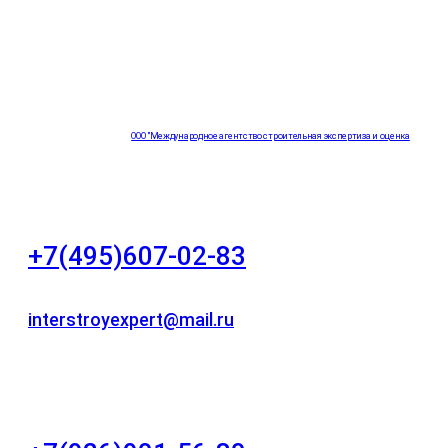
ООО "Международное агентство строительная экспертиза и оценка
"НЕЗАВИСИМОСТЬ"
+7(495)607-02-83
Для звонков в рабочее время в будни
interstroyexpert@mail.ru
Для Ваших заявок
город Москва, Большой Сухаревский переулок
дом 11, офис 8