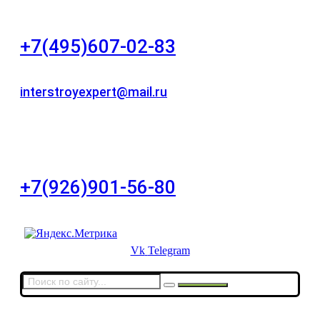
"НЕЗАВИСИМОСТЬ"
+7(495)607-02-83
Для звонков в рабочее время в будни
interstroyexpert@mail.ru
Для Ваших заявок
город Москва, Большой Сухаревский переулок
дом 11, офис 8
+7(926)901-56-80
Для звонков в выходные и праздничные дни
Vk
Telegram