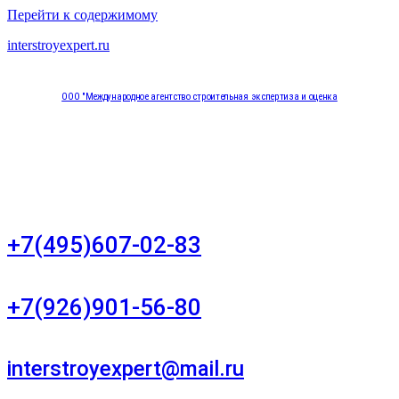
Перейти к содержимому
interstroyexpert.ru
ООО "Международное агентство строительная экспертиза и оценка
"НЕЗАВИСИМОСТЬ"
Москва, Большой Сухаревский переулок дом 11, офис 8
+7(495)607-02-83
Для звонков в рабочее время в будни
+7(926)901-56-80
Для звонков в выходные и праздничные дни
interstroyexpert@mail.ru
Для Ваших заявок