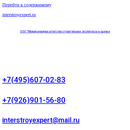
Перейти к содержимому
interstroyexpert.ru
ООО "Международное агентство строительная экспертиза и оценка
"НЕЗАВИСИМОСТЬ"
Москва, Большой Сухаревский переулок дом 11, офис 8
+7(495)607-02-83
Для звонков в рабочее время в будни
+7(926)901-56-80
Для звонков в выходные и праздничные дни
interstroyexpert@mail.ru
Для Ваших заявок