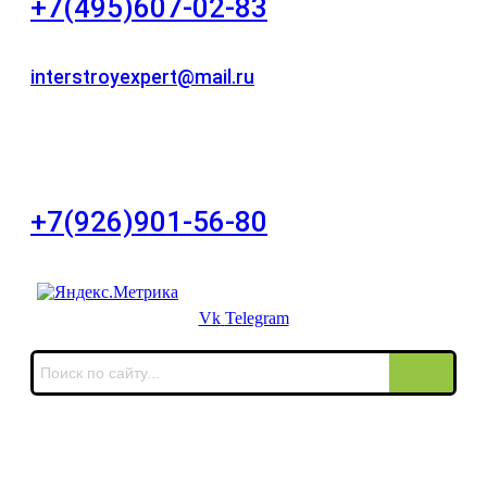
+7(495)607-02-83
Для звонков в рабочее время в будни
interstroyexpert@mail.ru
Для Ваших заявок
город Москва, Большой Сухаревский переулок
дом 11, офис 8
+7(926)901-56-80
Для звонков в выходные и праздничные дни
Vk
Telegram