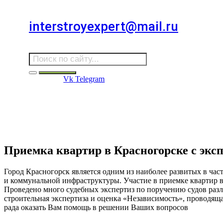
Для звонков в выходные и праздничные дни
interstroyexpert@mail.ru
Для Ваших заявок
Vk
Telegram
Судебная Экспертиза
Услуги
Информация
Стро
Строительная экспертиза
Приемка квартир в Красногорске с экс
Город Красногорск является одним из наиболее развитых в част
и коммунальной инфраструктуры. Участие в приемке квартир 
Проведено много судебных экспертиз по поручению судов раз
строительная экспертиза и оценка «Независимость», проводяща
рада оказать Вам помощь в решении Ваших вопросов