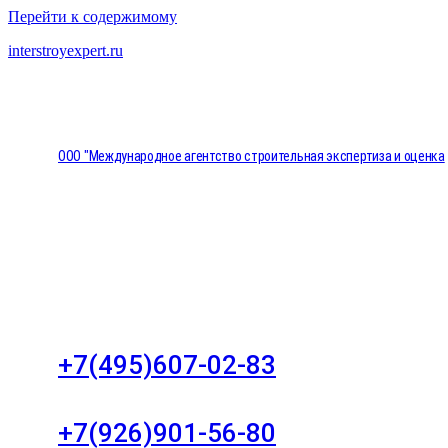
Перейти к содержимому
interstroyexpert.ru
ООО "Международное агентство строительная экспертиза и оценка
"НЕЗАВИСИМОСТЬ"
Москва, Большой Сухаревский переулок дом 11, о
8
+7(495)607-02-83
Для звонков в рабочее время в будни
+7(926)901-56-80