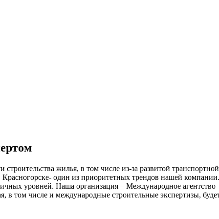
ительное обследование
Аудит
Проверка Смет
Выпо
пертом
и строительства жилья, в том числе из-за развитой транспортной
в Красногорске- один из приоритетных трендов нашей компании
личных уровней. Наша организация – Международное агентство
я, в том числе и международные строительные экспертизы, буде