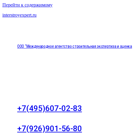
Перейти к содержимому
interstroyexpert.ru
ООО "Международное агентство строительная экспертиза и оценка
"НЕЗАВИСИМОСТЬ"
Москва, Большой Сухаревский переулок дом 11, о
8
+7(495)607-02-83
Для звонков в рабочее время в будни
+7(926)901-56-80