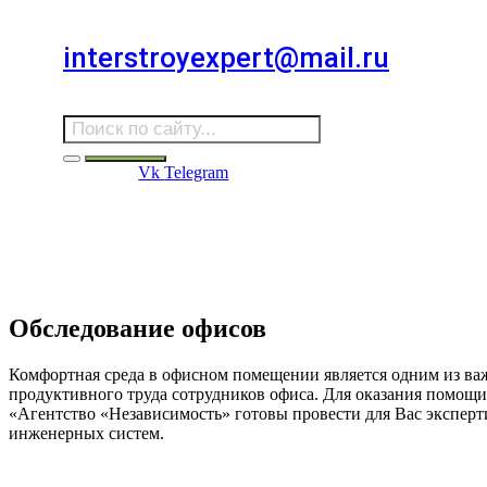
Для звонков в выходные и праздничные дни
interstroyexpert@mail.ru
Для Ваших заявок
Vk
Telegram
Судебная Экспертиза
Услуги
Информация
Стро
Строительная экспертиза
Обследование офисов
Комфортная среда в офисном помещении является одним из ва
продуктивного труда сотрудников офиса. Для оказания помощ
«Агентство «Независимость» готовы провести для Вас эксперт
инженерных систем.