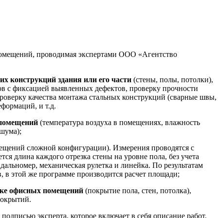
 помещений, проводимая экспертами ООО «Агентство
х конструкций здания или его части
(стены, полы, потолки),
ов с фиксацией выявленных дефектов, проверку прочности
проверку качества монтажа стальных конструкций (сварные швы,
формаций, и т.д.
помещений
(температура воздуха в помещениях, влажность
шума);
мещений сложной конфигурации). Измерения проводятся с
ется длина каждого отрезка стены на уровне пола, без учета
альномер, механическая рулетка и линейка. По результатам
, в этой же программе производится расчет площади;
лке офисных помещений
(покрытие пола, стен, потолка),
покрытий.
 подписью эксперта, которое включает в себя описание работ,