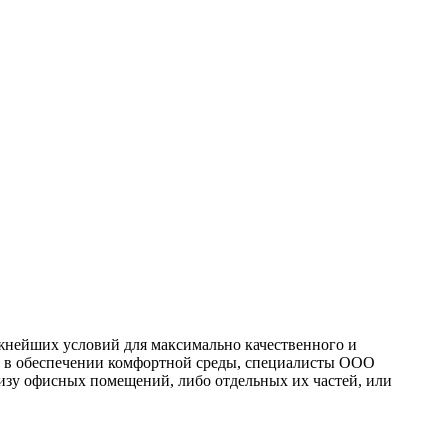
ительное обследование
Аудит
Проверка Смет
Выпо
жнейших условий для максимально качественного и
и в обеспечении комфортной среды, специалисты ООО
изу офисных помещений, либо отдельных их частей, или