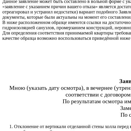
Данное заявление может быть составлено в вольной форме с у
«заявление с указанием причин вашего отказа» является дост
отреагировал и устранил недостатки) вариант подобного Заявл
документы, которые были актуальны на момент его составления
В ниже расположенном образце имеются ссылки на достаточно 
гидроизоляцией санузлов, промерзанием конструкций, неровно
Для определения соответствия принимаемой квартиры требов
качестве образца возможно воспользоваться приведённой ниж
Зая
Мною (указать дату осмотра), в вечернее (утрен
соответствии с договором
По результатам осмотра и
Зам
По 
Отклонение от вертикали отделанной стены холла перед к