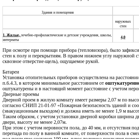
Здания и помещения
наружных
стен
1. Жилые,
лечебно-профилактические и детские учреждения, школы,
4,0
интернаты
При осмотре при помощи прибора (тепловизора), было зафикс
стен к полу и перекрытиям. В правом нижнем углу наружной с
сквозное отверстие-щель), ощущаемое рукой.
Батареи
Установка отопительных приборов осуществлена на расстоянии
п.6.4.3, в котором минимальное расстоянием от
оштукатуренно
оштукатурены и в настоящий момент расстояние с учетом неров
Дверные проемы
Дверной проем в жилую комнату имеет размеры 2,07 м по высот
согласно СНИП 21-01-97 «Пожарная безопасность зданий и соо
(эвакуационным выходом) и должна иметь не менее 1,9 м высоту
Таким образом, с учетом установки дверной коробки ширина дв
двери, высоту не менее 2,07м.
При этом с учетом неровности пола, до 40 мм, и отсутствия п
перепада по полу в ванной комнате, от поверхности пола в см
под покрытие составит 100 мм, плюс толщина покрытия порядк