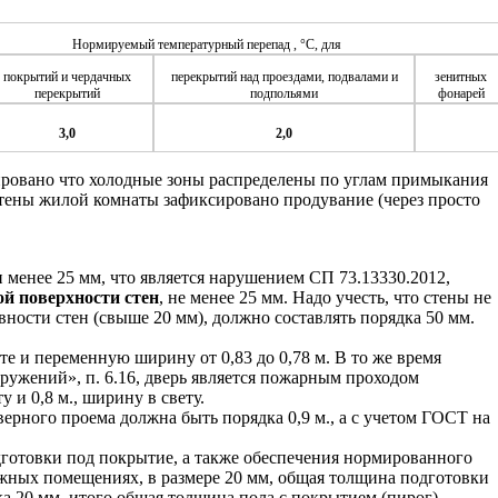
Нормируемый температурный перепад , °С, для
покрытий и чердачных
перекрытий над проездами, подвалами и
зенитных
перекрытий
подпольями
фонарей
3,0
2,0
ировано что холодные зоны распределены по углам примыкания
тены жилой комнаты зафиксировано продувание (через просто
 менее 25 мм, что является нарушением СП 73.13330.2012,
й поверхности стен
, не менее 25 мм. Надо учесть, что стены не
ности стен (свыше 20 мм), должно составлять порядка 50 мм.
е и переменную ширину от 0,83 до 0,78 м. В то же время
ружений», п. 6.16, дверь является пожарным проходом
 и 0,8 м., ширину в свету.
ерного проема должна быть порядка 0,9 м., а с учетом ГОСТ на
одготовки под покрытие, а также обеспечения нормированного
ежных помещениях, в размере 20 мм, общая толщина подготовки
а 20 мм, итого общая толщина пола с покрытием (пирог)