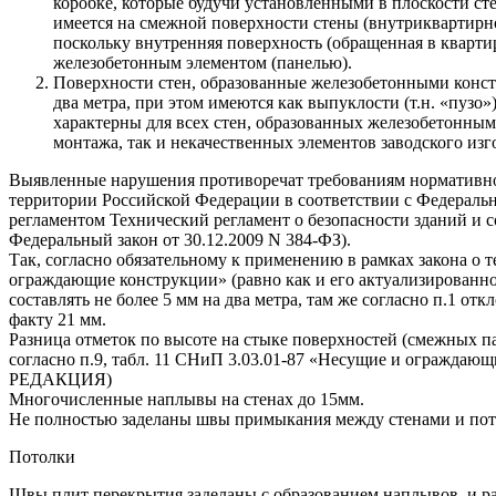
коробке, которые будучи установленными в плоскости ст
имеется на смежной поверхности стены (внутриквартирно
поскольку внутренняя поверхность (обращенная в кварти
железобетонным элементом (панелью).
Поверхности стен, образованные железобетонными констр
два метра, при этом имеются как выпуклости (т.н. «пузо»
характерны для всех стен, образованных железобетонным
монтажа, так и некачественных элементов заводского изг
Выявленные нарушения противоречат требованиям нормативно
территории Российской Федерации в соответствии с Федераль
регламентом Технический регламент о безопасности зданий и с
Федеральный закон от 30.12.2009 N 384-ФЗ).
Так, согласно обязательному к применению в рамках закона о
ограждающие конструкции» (равно как и его актуализированной 
составлять не более 5 мм на два метра, там же согласно п.1 от
факту 21 мм.
Разница отметок по высоте на стыке поверхностей (смежных па
согласно п.9, табл. 11 СНиП 3.03.01-87 «Несущие и огра
РЕДАКЦИЯ)
Многочисленные наплывы на стенах до 15мм.
Не полностью заделаны швы примыкания между стенами и пот
Потолки
Швы плит перекрытия заделаны с образованием наплывов, и ра