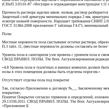
(СНиП 3.03.01-87 «Несущие и ограждающие конструкции 
Прочность раствора заделки швов- низкая, раствор разбирается
Защитный слой арматуры минимально порядка 2 мм, арматурная
осмотре нижней поверхности. Нарушает требования СНИП
ГОСТ 31384-2008 приложение Г таблицы Г4-Г5, минимальный 
Полы
Местные неровности пола (застывшие остатки раствора, образо
П.3 табл. 11, (местные неровности должны составлять не более 
Уровень пола в санитарном узле вровень с уровнем пола в сме
СВОД ПРАВИЛ. ПОЛЫ. The floor. Актуализированная редакция
«4.8 Уровень пола в туалетных и ванных комнатах должен быт
полы в этих помещения должны быть отделены порогом.»
Отсутствует отделка пола под покрытие
Так, согласно Приложению к договору №__, Заключенному межд
покрытия»,
Понятие Покрытие согласно терминов и определений, изложе
29.13330.2011. СВОД ПРАВИЛ. ПОЛЫ. The floor. Актуализиров
«Приложение Б