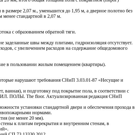
 размере 2,07 м., уменьшится до 1,95 м, а дверное полотно без
м менее стандартной в 2,07 м.
отока с образованием обратной тяги.
не заделанные швы между плитами, гидроизоляция отсутствует.
ходов, с увеличением расходов на содержание общедомового
твие в пользовании жилым помещением (квартиры).
 которые нарушают требования СНиП 3.03.01-87 «Несущие и
, ванная), и подготовку под покрытие пола, в соответствии с
ИЛ. ПОЛЫ. The floor. Актуализированная редакция СНиП
можности установки стандартной двери и обеспечения прохода в
ротивопожарными нормами.
ия (не менее 20 мм).
стены к плитам перекрытия и внутренним стенам, в
ий».
ний СП 73.13330.2012 .