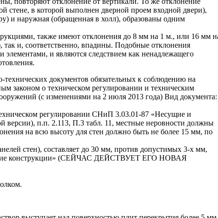
ены, повторяют отклонение от вертикали. То же отклонение
й стене, в которой выполнен дверной проем входной двери),
ру) и наружная (обращенная в холл), образованы одним
укциями, также имеют отклонения до 8 мм на 1 м., или 16 мм н
), так и, соответственно, впадины. Подобные отклонения
и элементами, и являются следствием как ненадлежащего
отовления.
-технических документов обязательных к соблюдению на
ным законом о техническом регулировании и техническим
ооружений (с изменениями на 2 июля 2013 года) Вид документа:
 техническом регулировании СНиП 3.03.01-87 «Несущие и
версии), п.п. 2.113, П.3 табл. 11, местные неровности должны
клонения на всю высоту для стен должно быть не более 15 мм, по
нелей стен), составляет до 30 мм, против допустимых 3-х мм,
ждающие конструкции» (СЕЙЧАС ДЕЙСТВУЕТ ЕГО НОВАЯ
олком.
створ выступает над поверхностью плит перекрытия более 5 мм