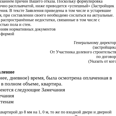
казанием причин Вашего отказа. Поскольку формулировка
аточно расплывчатой, ниже приводится «успешный» (Застройщик
ения. В тексте Заявления приведены в том числе и устаревшие
, при составлении своего необходимо сослаться на актуальные.
распространённые недостатки, связанные в том числе с
стью пола и стен.
аниям нормативных документов
е формой
Генеральному директо
(застройщик
От Участника долевого строительст
по догово
(Указать от ког
вление
нее, дневное) время, была осмотрена оплаченная в
 в полном объеме, квартира.
меются следующие Замечания
ечания
стенам
вартирой до 8 мм на 1, 0 м, то же по входной двери и дверной