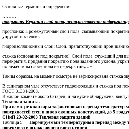
Основные термины и определения
………
покрытие: Верхний слой пола, непосредственно подвергающ
прослойка: Промежуточный слой пола, связывающий покрыти
упругой постелью;
гидроизоляционный слой: Слой, препятствующий прониканию ч
стяжка (основание под покрытие): Слой пола, служащий для 
перекрытия, придания покрытию пола заданного уклона, укрыт
по нежестким слоям пола на перекрытии;…»
Таким образом, на момент осмотра не зафиксирована стяжка з
В санитарном узле отсутствует гидроизоляция и стяжка под пок
ГОСТ 31384-2008.
В жилой комнате около батареи, и на кухне обнаружены выст
Тепловая защита.
При осмотре квартиры зафиксирован перепад температур м
поверхностей стен и швов оконных конструкций, до 5 град
СНиП 23-02-2003 Тепловая защита зданий
:
Таблица 5 —
Нормируемый температурный перепад между те
поверхности ограждающей конструкции