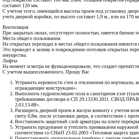
составит 120 мм.
С учетом этого, имеющийся высоты проем под установку двери в
учета дверной коробки, по высоте составит 1,9 м., или на 170 м
Вентиляция
При закрытых окнах, отсутствует полностью, имеется биение п
Места общего пользования
На открытых переходах в местах общего пользования имеются 
Это приведет к заливу и повреждению потолков открытых пере
имущества.
Лифты
На момент осмотра не функционировали, что создает препятс
С учетом вышеизложенного. Прошу Вас
Устранить неровности стен и отклонения по вертикали,
ограждающие конструкции».
Выполнить гидроизоляцию пола в санитарном узле (туалет
требованиями договора и СП 29.13330.2011. СВОД ПРАВ
2.03.13-88».
Расширить дверной проем в жилую комнату с учетом воз
свету 0,8м. после установки двери, в соответствии с п
Восстановить защитный слой арматуры на плите перекрыт
Устранить продувание и утеплить примыкания наружной 
соответствии со СНиП 23-02-2003 «Тепловая защита здан
Переустановить отопительные приборы с учетом требова