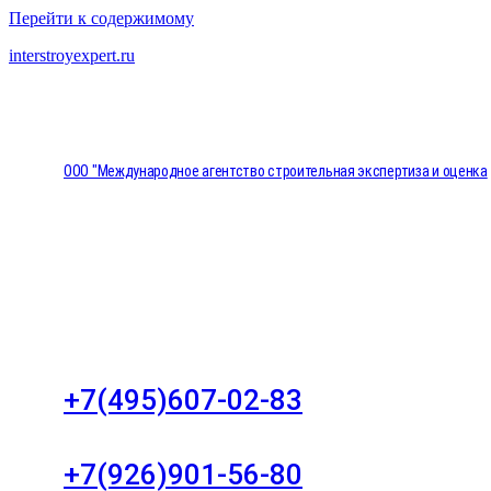
Перейти к содержимому
interstroyexpert.ru
ООО "Международное агентство строительная экспертиза и оценка
"НЕЗАВИСИМОСТЬ"
Москва, Большой Сухаревский переулок дом 11, о
8
+7(495)607-02-83
Для звонков в рабочее время в будни
+7(926)901-56-80