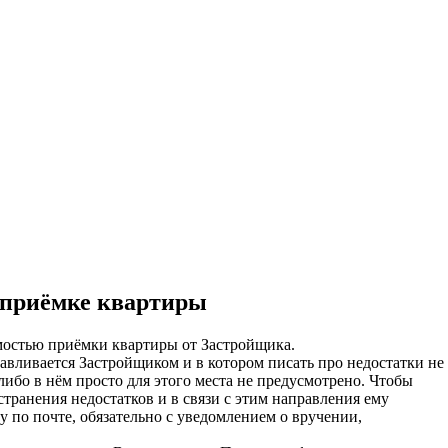
ительное обследование
Аудит
Проверка Смет
Выпо
 приёмке квартиры
мостью приёмки квартиры от Застройщика.
авливается Застройщиком и в котором писать про недостатки не
либо в нём просто для этого места не предусмотрено. Чтобы
странения недостатков и в связи с этим направления ему
у по почте, обязательно с уведомлением о вручении,