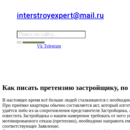
Для звонков в выходные и праздничные дни
interstroyexpert@mail.ru
Для Ваших заявок
Vk
Telegram
Судебная Экспертиза
Услуги
Информация
Стро
Строительная экспертиза
Как писать претензию застройщику, по
В настоящее время всё больше людей сталкиваются с необходи
При приёмке квартиры обычно составляется акт, который изгот
удаётся либо из-за сопротивления представителя Застройщика, 
известить Застройщика о вашем намерении требовать от него у
мотивированного отказа (претензии), необходимо направить ем
соответствующее Заявление.