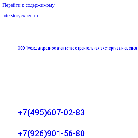
Перейти к содержимому
interstroyexpert.ru
ООО "Международное агентство строительная экспертиза и оценка
"НЕЗАВИСИМОСТЬ"
Москва, Большой Сухаревский переулок дом 11, о
8
+7(495)607-02-83
Для звонков в рабочее время в будни
+7(926)901-56-80