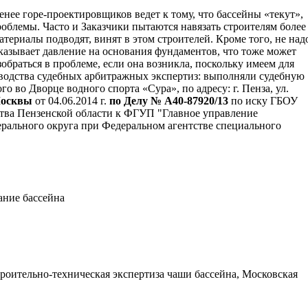
енее горе-проектировщиков ведет к тому, что бассейны «текут»,
облемы. Часто и Заказчики пытаются навязать строителям более
териалы подводят, винят в этом строителей. Кроме того, не над
оказывает давление на основания фундаментов, что тоже может
раться в проблеме, если она возникла, поскольку имеем для
изводства судебных арбитражных экспертиз: выполняли судебную
 во Дворце водного спорта «Сура», по адресу: г. Пенза, ул.
 Москвы
от 04.06.2014 г.
по Делу № А40-87920/13
по иску
ГБОУ
ензенской области к ФГУП "Главное управление
рального округа при Федеральном агентстве специального
ание бассейна
роительно-техническая экспертиза чаши бассейна, Московская