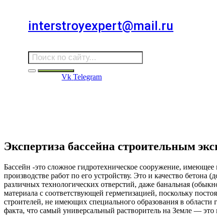
Для звонков в выходные и праздничные дни
interstroyexpert@mail.ru
Для Ваших заявок
Vk
Telegram
Судебная Экспертиза
Услуги
Информация
Стро
Строительная экспертиза
Экспертиза бассейна строительным экс
Бассейн -это сложное гидротехническое сооружение, имеющее 
производстве работ по его устройству. Это и качество бетона 
различных технологических отверстий, даже банальная (обыкно
материала с соответствующей герметизацией, поскольку посто
строителей, не имеющих специального образования в области г
факта, что самый универсальный растворитель на Земле — это 