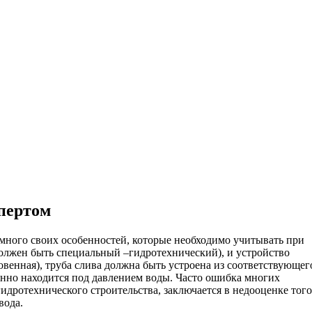
ительное обследование
Аудит
Проверка Смет
Выпо
пертом
много своих особенностей, которые необходимо учитывать при
(должен быть специальный –гидротехнический), и устройство
венная), труба слива должна быть устроена из соответствующег
янно находится под давлением воды. Часто ошибка многих
идротехнического строительства, заключается в недооценке того
вода.