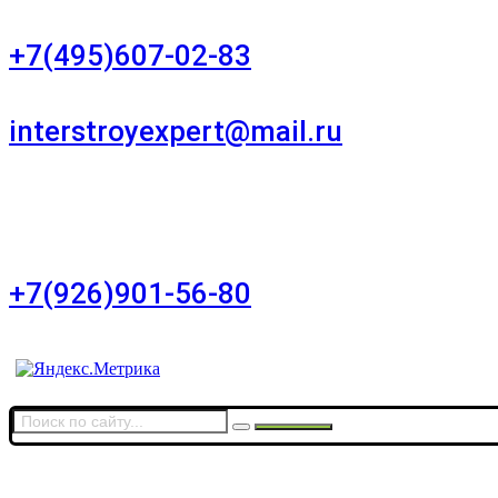
+7(495)607-02-83
Для звонков в рабочее время в будни
interstroyexpert@mail.ru
Для Ваших заявок
город Москва, Большой Сухаревский переулок
дом 11, офис 8
+7(926)901-56-80
Для звонков в выходные и праздничные дни