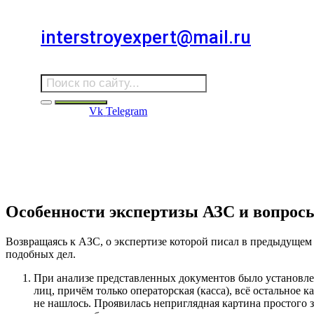
Для звонков в выходные и праздничные дни
interstroyexpert@mail.ru
Для Ваших заявок
Vk
Telegram
Судебная Экспертиза
Услуги
Информация
Стро
Строительная экспертиза
Особенности экспертизы АЗС и вопросы
Возвращаясь к АЗС, о экспертизе которой писал в предыдущем
подобных дел.
При анализе представленных документов было установлен
лиц, причём только операторская (касса), всё остальное
не нашлось. Проявилась неприглядная картина простого з