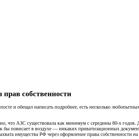
ительное обследование
Аудит
Проверка Смет
Выпо
 прав собственности
 посте и обещал написать подробнее, есть несколько любопытны
о, что АЗС существовала как минимум с середины 80-х годов. 
 как бы повисает в воздухе — никаких приватизационных докумен
ахвата имущества РФ через оформление права собственности на з