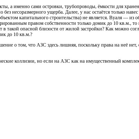
кты, а именно сами островки, трубопроводы, ёмкости для хран
 без несоразмерного ущерба. Далее, у нас остаётся только нав
ъектом капитального строительства) не является. Вуаля — из о
стрированным правом собственности только домик до 10 кв.м., то
ет в такой опасной близости от жилой застройки? Как можно сог
ик до 10 кв.м.?
шение о том, что АЗС здесь лишняя, поскольку права на неё нет,
ческие коллизии, но если на АЗС как на имущественный комплек