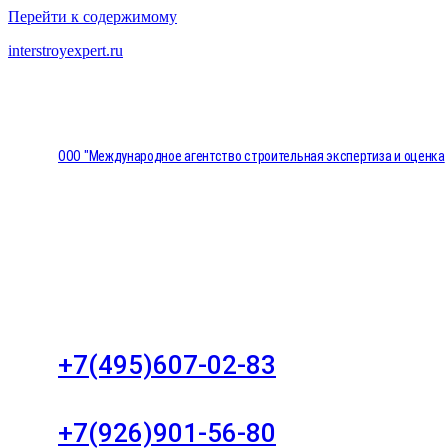
Перейти к содержимому
interstroyexpert.ru
ООО "Международное агентство строительная экспертиза и оценка
"НЕЗАВИСИМОСТЬ"
Москва, Большой Сухаревский переулок дом 11, о
8
+7(495)607-02-83
Для звонков в рабочее время в будни
+7(926)901-56-80