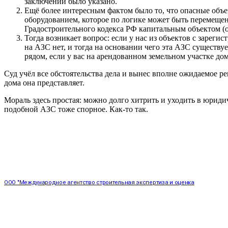
заключении было указано.
Ещё более интересным фактом было то, что опасные объе
оборудованием, которое по логике может быть перемещено
Градостроительного кодекса РФ капитальным объектом (об
Тогда возникает вопрос: если у нас из объектов с зареги
на АЗС нет, и тогда на основании чего эта АЗС существу
рядом, если у вас на арендованном земельном участке дом
Суд учёл все обстоятельства дела и вынес вполне ожидаемое ре
дома она представляет.
Мораль здесь простая: можно долго хитрить и уходить в юриди
подобной АЗС тоже спорное. Как-то так.
ООО "Международное агентство строительная экспертиза и оценка
"НЕЗАВИСИМОСТЬ"