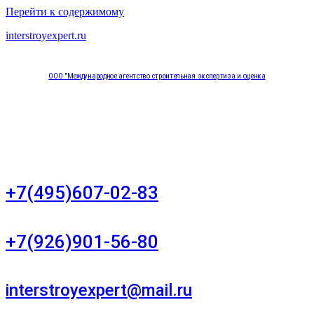
Перейти к содержимому
interstroyexpert.ru
ООО "Международное агентство строительная экспертиза и оценка
"НЕЗАВИСИМОСТЬ"
Москва, Большой Сухаревский переулок дом 11, офис 8
+7(495)607-02-83
Для звонков в рабочее время в будни
+7(926)901-56-80
Для звонков в выходные и праздничные дни
interstroyexpert@mail.ru
Для Ваших заявок