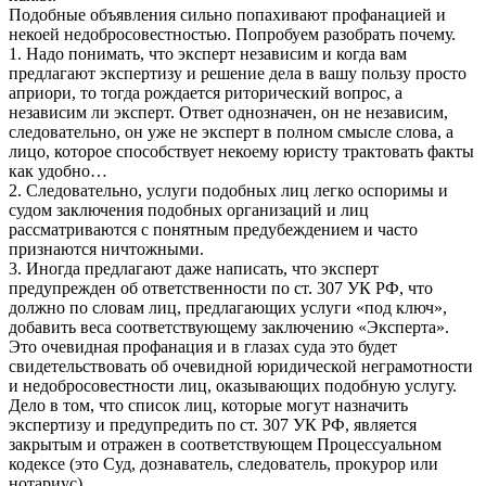
Подобные объявления сильно попахивают профанацией и
некоей недобросовестностью. Попробуем разобрать почему.
1. Надо понимать, что эксперт независим и когда вам
предлагают экспертизу и решение дела в вашу пользу просто
априори, то тогда рождается риторический вопрос, а
независим ли эксперт. Ответ однозначен, он не независим,
следовательно, он уже не эксперт в полном смысле слова, а
лицо, которое способствует некоему юристу трактовать факты
как удобно…
2. Следовательно, услуги подобных лиц легко оспоримы и
судом заключения подобных организаций и лиц
рассматриваются с понятным предубеждением и часто
признаются ничтожными.
3. Иногда предлагают даже написать, что эксперт
предупрежден об ответственности по ст. 307 УК РФ, что
должно по словам лиц, предлагающих услуги «под ключ»,
добавить веса соответствующему заключению «Эксперта».
Это очевидная профанация и в глазах суда это будет
свидетельствовать об очевидной юридической неграмотности
и недобросовестности лиц, оказывающих подобную услугу.
Дело в том, что список лиц, которые могут назначить
экспертизу и предупредить по ст. 307 УК РФ, является
закрытым и отражен в соответствующем Процессуальном
кодексе (это Суд, дознаватель, следователь, прокурор или
нотариус).