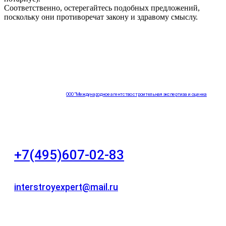
Соответственно, остерегайтесь подобных предложений,
поскольку они противоречат закону и здравому смыслу.
ООО "Международное агентство строительная экспертиза и оценка
"НЕЗАВИСИМОСТЬ"
+7(495)607-02-83
Для звонков в рабочее время в будни
interstroyexpert@mail.ru
Для Ваших заявок
город Москва, Большой Сухаревский переулок