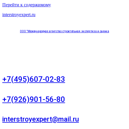
Перейти к содержимому
interstroyexpert.ru
ООО "Международное агентство строительная экспертиза и оценка
"НЕЗАВИСИМОСТЬ"
Москва, Большой Сухаревский переулок дом 11, офис 8
+7(495)607-02-83
Для звонков в рабочее время в будни
+7(926)901-56-80
Для звонков в выходные и праздничные дни
interstroyexpert@mail.ru
Для Ваших заявок