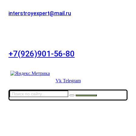
Для звонков в рабочее время в будни
interstroyexpert@mail.ru
Для Ваших заявок
город Москва, Большой Сухаревский переулок
дом 11, офис 8
+7(926)901-56-80
Для звонков в выходные и праздничные дни
Vk
Telegram