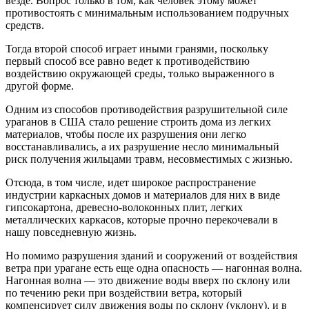
везде. Вопрос только в том, как человек этому может
противостоять с минимальным использованием подручных
средств.
Тогда второй способ играет иными гранями, поскольку
первый способ все равно ведет к противодействию
воздействию окружающей среды, только выраженного в
другой форме.
Одним из способов противодействия разрушительной силе
ураганов в США стало решение строить дома из легких
материалов, чтобы после их разрушения они легко
восстанавливались, а их разрушение несло минимальный
риск получения жильцами травм, несовместимых с жизнью.
Отсюда, в том числе, идет широкое распространение
индустрии каркасных домов и материалов для них в виде
гипсокартона, древесно-волоконных плит, легких
металлических каркасов, которые прочно перекочевали в
нашу повседневную жизнь.
Но помимо разрушения зданий и сооружений от воздействия
ветра при урагане есть еще одна опасность —
нагонная волна
.
Нагонная волна — это движение воды вверх по склону или
по течению реки при воздействии ветра, который
компенсирует силу движения воды по склону (уклону), и в