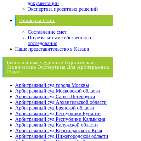
документации
Экспертиза проектных решений
Проверка Смет
Составление смет
По результатам собственного
обследования
Наше представительство в Казани
Выполненные Судебные Строительно-
Технические Экспертизы Для Арбитражных
Судов
Арбитражный суд города Москвы
Арбитражный суд Московской области
Арбитражный суд Санкт-Петербурга
Арбитражный суд Архангельской области
Арбитражный суд Брянской области
Арбитражный суд Республики Бурятии
Арбитражный суд Республики Калмыкия
Арбитражный суд Калужской области
Арбитражный суд Краснодарского Края
Арбитражный суд Нижегородской области