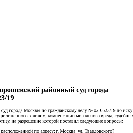
ительное обследование
Аудит
Проверка Смет
Выпо
Хорошевский районный суд города
3/19
суд города Москвы по гражданскому делу № 02-6523/19 по иску
ичиненного заливом, компенсации морального вреда, судебны
тизу, на разрешение которой поставил следующие вопросы:
расположенной по адресу: г. Москва, ул. Твардовского?