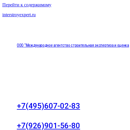
Перейти к содержимому
interstroyexpert.ru
ООО "Международное агентство строительная экспертиза и оценка
"НЕЗАВИСИМОСТЬ"
Москва, Большой Сухаревский переулок дом 11, о
8
+7(495)607-02-83
Для звонков в рабочее время в будни
+7(926)901-56-80