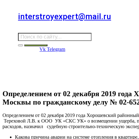
Для звонков в выходные и праздничные дни
interstroyexpert@mail.ru
Для Ваших заявок
Vk
Telegram
Судебная Экспертиза
Услуги
Информация
Стро
Строительная экспертиза
Определением от 02 декабря 2019 года 
Москвы по гражданскому делу № 02-652
Определением от 02 декабря 2019 года Хорошевский районный 
Тереховой Л.В. к ООО УК «СКС УК» о возмещении ущерба, пр
расходов, назначил судебную строительно-техническую экспер
Какова причина аварии на системе отопления в квартире, 