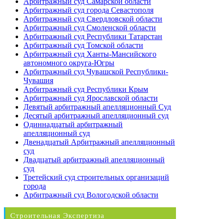
Арбитражный суд Самарской области
Арбитражный суд города Севастополя
Арбитражный суд Свердловской области
Арбитражный суд Смоленской области
Арбитражный суд Республики Татарстан
Арбитражный суд Томской области
Арбитражный суд Ханты-Мансийского
автономного округа-Югры
Арбитражный суд Чувашской Республики-
Чувашия
Арбитражный суд Республики Крым
Арбитражный суд Ярославской области
Девятый арбитражный апелляционный Суд
Десятый арбитражный апелляционный суд
Одиннадцатый арбитражный
апелляционный суд
Двенадцатый Арбитражный апелляционный
суд
Двадцатый арбитражный апелляционный
суд
Третейский суд строительных организаций
города
Арбитражный суд Вологодской области
Строительная Экспертиза