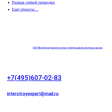
Разрыв гибкой проводки
Ещё объекты…
ООО "Международное агентство строительная экспертиза и оценка
"НЕЗАВИСИМОСТЬ"
+7(495)607-02-83
Для звонков в рабочее время в будни
interstroyexpert@mail.ru
Для Ваших заявок
город Москва, Большой Сухаревский переулок