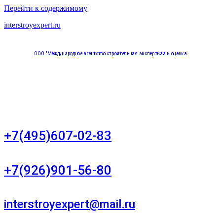
Перейти к содержимому
interstroyexpert.ru
ООО "Международное агентство строительная экспертиза и оценка
"НЕЗАВИСИМОСТЬ"
Москва, Большой Сухаревский переулок дом 11, офис 8
+7(495)607-02-83
Для звонков в рабочее время в будни
+7(926)901-56-80
Для звонков в выходные и праздничные дни
interstroyexpert@mail.ru
Для Ваших заявок