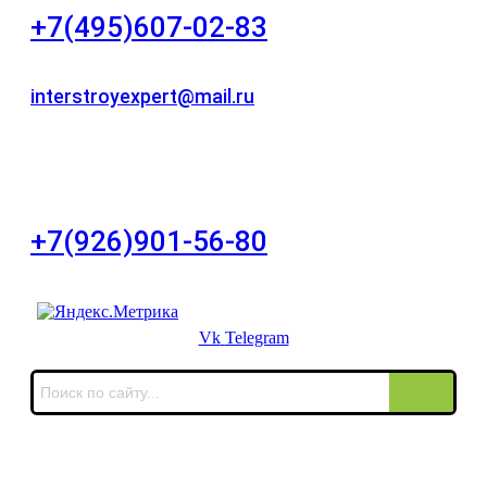
+7(495)607-02-83
Для звонков в рабочее время в будни
interstroyexpert@mail.ru
Для Ваших заявок
город Москва, Большой Сухаревский переулок
дом 11, офис 8
+7(926)901-56-80
Для звонков в выходные и праздничные дни
Vk
Telegram