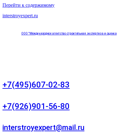
Перейти к содержимому
interstroyexpert.ru
ООО "Международное агентство строительная экспертиза и оценка
"НЕЗАВИСИМОСТЬ"
Москва, Большой Сухаревский переулок дом 11, офис 8
+7(495)607-02-83
Для звонков в рабочее время в будни
+7(926)901-56-80
Для звонков в выходные и праздничные дни
interstroyexpert@mail.ru
Для Ваших заявок