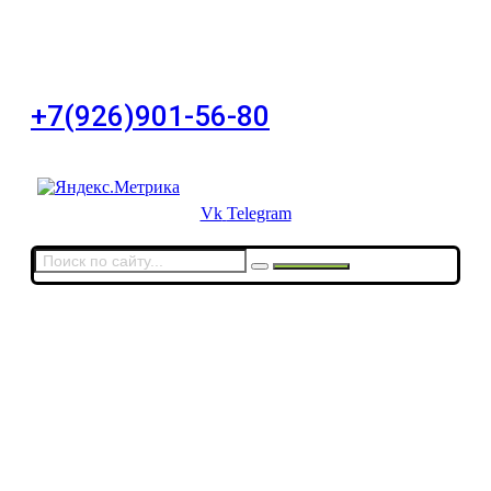
Для Ваших заявок
город Москва, Большой Сухаревский переулок
дом 11, офис 8
+7(926)901-56-80
Для звонков в выходные и праздничные дни
Vk
Telegram