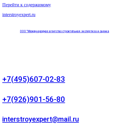
Перейти к содержимому
interstroyexpert.ru
ООО "Международное агентство строительная экспертиза и оценка
"НЕЗАВИСИМОСТЬ"
Москва, Большой Сухаревский переулок дом 11, офис 8
+7(495)607-02-83
Для звонков в рабочее время в будни
+7(926)901-56-80
Для звонков в выходные и праздничные дни
interstroyexpert@mail.ru
Для Ваших заявок