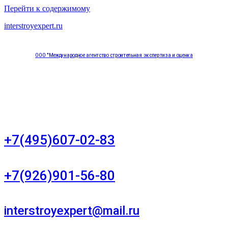
Перейти к содержимому
interstroyexpert.ru
ООО "Международное агентство строительная экспертиза и оценка
"НЕЗАВИСИМОСТЬ"
Москва, Большой Сухаревский переулок дом 11, офис 8
+7(495)607-02-83
Для звонков в рабочее время в будни
+7(926)901-56-80
Для звонков в выходные и праздничные дни
interstroyexpert@mail.ru
Для Ваших заявок