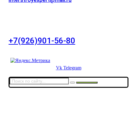
Для Ваших заявок
город Москва, Большой Сухаревский переулок
дом 11, офис 8
+7(926)901-56-80
Для звонков в выходные и праздничные дни
Vk
Telegram