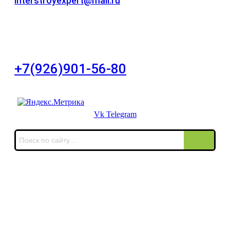
interstroyexpert@mail.ru
Для Ваших заявок
город Москва, Большой Сухаревский переулок
дом 11, офис 8
+7(926)901-56-80
Для звонков в выходные и праздничные дни
Vk
Telegram