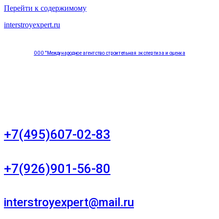
Перейти к содержимому
interstroyexpert.ru
ООО "Международное агентство строительная экспертиза и оценка
"НЕЗАВИСИМОСТЬ"
Москва, Большой Сухаревский переулок дом 11, офис 8
+7(495)607-02-83
Для звонков в рабочее время в будни
+7(926)901-56-80
Для звонков в выходные и праздничные дни
interstroyexpert@mail.ru
Для Ваших заявок