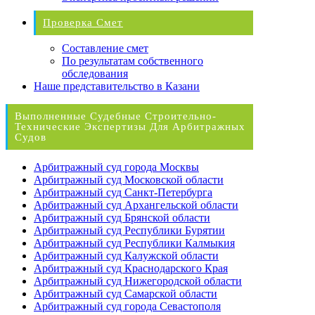
Проверка Смет
Составление смет
По результатам собственного
обследования
Наше представительство в Казани
Выполненные Судебные Строительно-
Технические Экспертизы Для Арбитражных
Судов
Арбитражный суд города Москвы
Арбитражный суд Московской области
Арбитражный суд Санкт-Петербурга
Арбитражный суд Архангельской области
Арбитражный суд Брянской области
Арбитражный суд Республики Бурятии
Арбитражный суд Республики Калмыкия
Арбитражный суд Калужской области
Арбитражный суд Краснодарского Края
Арбитражный суд Нижегородской области
Арбитражный суд Самарской области
Арбитражный суд города Севастополя