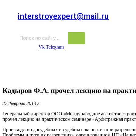
Для звонков в выходные и праздничные дни
interstroyexpert@mail.ru
Для Ваших заявок
Vk
Telegram
Судебная Экспертиза
Услуги
Информация
Стро
Строительная экспертиза
Кадыров Ф.А. прочел лекцию на практ
27 февраля 2013 г
Генеральный директор ООО «Международное агентство строит
прочел лекцию на практическом семинаре «Арбитражная практи
Производство досудебных и судебных экспертиз при разрешени
Проблемы и пути их разрешения», организованном НП «Национ