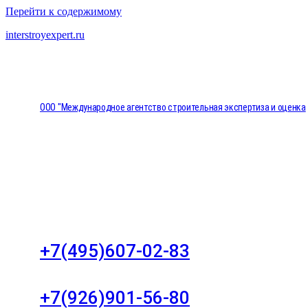
Перейти к содержимому
interstroyexpert.ru
ООО "Международное агентство строительная экспертиза и оценка
"НЕЗАВИСИМОСТЬ"
Москва, Большой Сухаревский переулок дом 11, о
8
+7(495)607-02-83
Для звонков в рабочее время в будни
+7(926)901-56-80