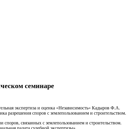
ительное обследование
Аудит
Проверка Смет
Выпо
ическом семинаре
ельная экспертиза и оценка «Независимость» Кадыров Ф.А.
ка разрешения споров с землепользованием и строительством.
и споров, связанных с землепользованием и строительством.
альная палата судебной экспертизы».