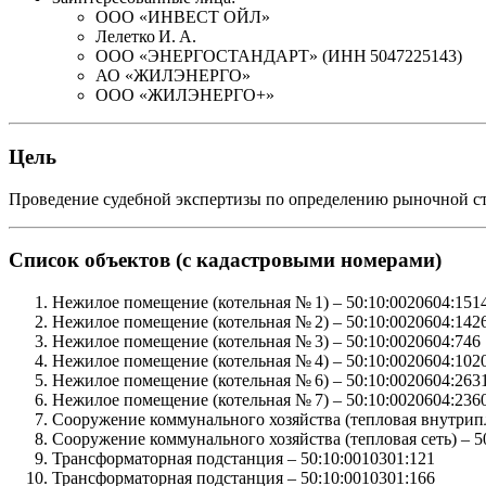
ООО «ИНВЕСТ ОЙЛ»
Лелетко И. А.
ООО «ЭНЕРГОСТАНДАРТ» (ИНН 5047225143)
АО «ЖИЛЭНЕРГО»
ООО «ЖИЛЭНЕРГО+»
Цель
Проведение судебной экспертизы по определению рыночной ст
Список объектов (с кадастровыми номерами)
Нежилое помещение (котельная № 1) –
50:10:0020604:151
Нежилое помещение (котельная № 2) –
50:10:0020604:142
Нежилое помещение (котельная № 3) –
50:10:0020604:746
Нежилое помещение (котельная № 4) –
50:10:0020604:102
Нежилое помещение (котельная № 6) –
50:10:0020604:263
Нежилое помещение (котельная № 7) –
50:10:0020604:236
Сооружение коммунального хозяйства (тепловая внутрип
Сооружение коммунального хозяйства (тепловая сеть) –
5
Трансформаторная подстанция –
50:10:0010301:121
Трансформаторная подстанция –
50:10:0010301:166