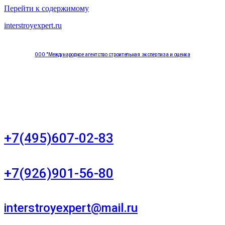
Перейти к содержимому
interstroyexpert.ru
ООО "Международное агентство строительная экспертиза и оценка
"НЕЗАВИСИМОСТЬ"
Москва, Большой Сухаревский переулок дом 11, офис 8
+7(495)607-02-83
Для звонков в рабочее время в будни
+7(926)901-56-80
Для звонков в выходные и праздничные дни
interstroyexpert@mail.ru
Для Ваших заявок