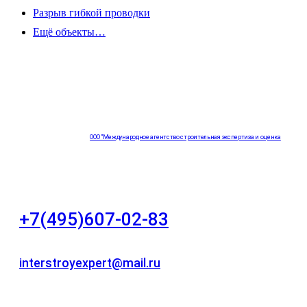
Разрыв гибкой проводки
Ещё объекты…
ООО "Международное агентство строительная экспертиза и оценка
"НЕЗАВИСИМОСТЬ"
+7(495)607-02-83
Для звонков в рабочее время в будни
interstroyexpert@mail.ru
Для Ваших заявок
город Москва, Большой Сухаревский переулок