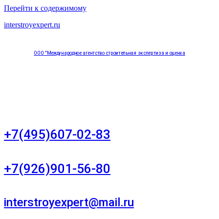
Перейти к содержимому
interstroyexpert.ru
ООО "Международное агентство строительная экспертиза и оценка
"НЕЗАВИСИМОСТЬ"
Москва, Большой Сухаревский переулок дом 11, офис 8
+7(495)607-02-83
Для звонков в рабочее время в будни
+7(926)901-56-80
Для звонков в выходные и праздничные дни
interstroyexpert@mail.ru
Для Ваших заявок