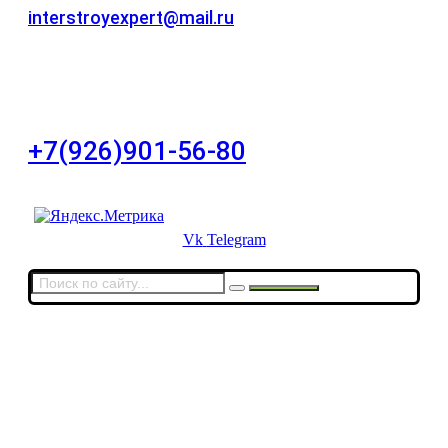
interstroyexpert@mail.ru
Для Ваших заявок
город Москва, Большой Сухаревский переулок
дом 11, офис 8
+7(926)901-56-80
Для звонков в выходные и праздничные дни
Vk
Telegram