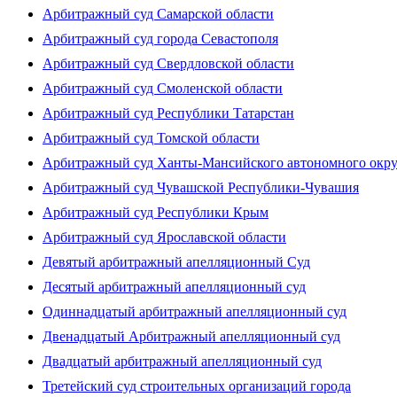
Арбитражный суд Самарской области
Арбитражный суд города Севастополя
Арбитражный суд Свердловской области
Арбитражный суд Смоленской области
Арбитражный суд Республики Татарстан
Арбитражный суд Томской области
Арбитражный суд Ханты-Мансийского автономного окр
Арбитражный суд Чувашской Республики-Чувашия
Арбитражный суд Республики Крым
Арбитражный суд Ярославской области
Девятый арбитражный апелляционный Суд
Десятый арбитражный апелляционный суд
Одиннадцатый арбитражный апелляционный суд
Двенадцатый Арбитражный апелляционный суд
Двадцатый арбитражный апелляционный суд
Третейский суд строительных организаций города