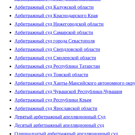
Арбитражный суд Калужской области
Арбитражный суд Краснодарского Края
Арбитражный суд Нижегородской области
Арбитражный суд Самарской области
Арбитражный суд города Севастополя
Арбитражный суд Свердловской области
Арбитражный суд Смоленской области
Арбитражный суд Республики Татарстан
Арбитражный суд Томской области
Арбитражный суд Ханты-Мансийского автономного окр
Арбитражный суд Чувашской Республики-Чувашия
Арбитражный суд Республики Крым
Арбитражный суд Ярославской области
Девятый арбитражный апелляционный Суд
Десятый арбитражный апелляционный суд
Одиннадцатый арбитражный апелляционный суд