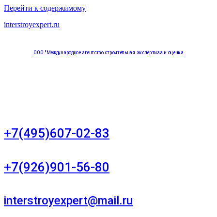
Перейти к содержимому
interstroyexpert.ru
ООО "Международное агентство строительная экспертиза и оценка
"НЕЗАВИСИМОСТЬ"
Москва, Большой Сухаревский переулок дом 11, офис 8
+7(495)607-02-83
Для звонков в рабочее время в будни
+7(926)901-56-80
Для звонков в выходные и праздничные дни
interstroyexpert@mail.ru
Для Ваших заявок