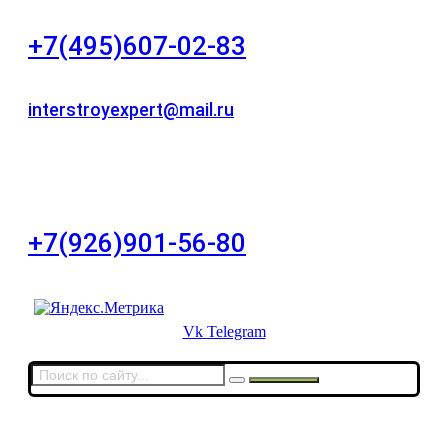
+7(495)607-02-83
Для звонков в рабочее время в будни
interstroyexpert@mail.ru
Для Ваших заявок
город Москва, Большой Сухаревский переулок
дом 11, офис 8
+7(926)901-56-80
Для звонков в выходные и праздничные дни
Vk
Telegram