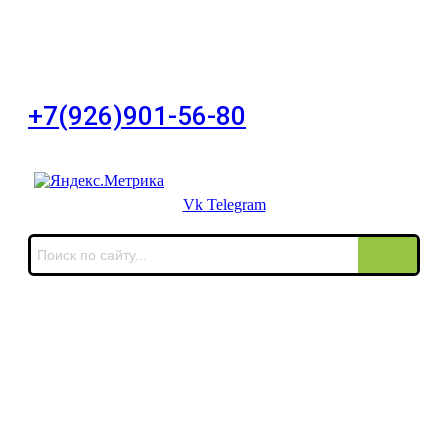
Для Ваших заявок
город Москва, Большой Сухаревский переулок
дом 11, офис 8
+7(926)901-56-80
Для звонков в выходные и праздничные дни
Vk
Telegram