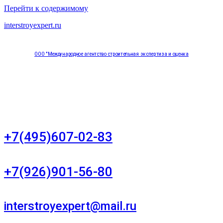
Перейти к содержимому
interstroyexpert.ru
ООО "Международное агентство строительная экспертиза и оценка
"НЕЗАВИСИМОСТЬ"
Москва, Большой Сухаревский переулок дом 11, офис 8
+7(495)607-02-83
Для звонков в рабочее время в будни
+7(926)901-56-80
Для звонков в выходные и праздничные дни
interstroyexpert@mail.ru
Для Ваших заявок