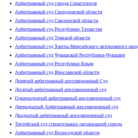
Арбитражный суд города Севастополя
Арбитражный суд Свердловской области
Арбитражный суд Смоленской области
Арбитражный суд Республики Татарстан
Арбитражный суд Томской области
Арбитражный суд Ханты-Мансийского автономного окр
Арбитражный суд Чувашской Республики-Чувашия
Арбитражный суд Республики Крым
Арбитражный суд Ярославской области
Девятый арбитражный апелляционный Суд
Десятый арбитражный апелляционный суд
Одиннадцатый арбитражный апелляционный суд
Двенадцатый Арбитражный апелляционный суд
Двадцатый арбитражный апелляционный суд
Третейский суд строительных организаций города
Арбитражный суд Вологодской области