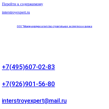
Перейти к содержимому
interstroyexpert.ru
ООО "Международное агентство строительная экспертиза и оценка
"НЕЗАВИСИМОСТЬ"
Москва, Большой Сухаревский переулок дом 11, офис 8
+7(495)607-02-83
Для звонков в рабочее время в будни
+7(926)901-56-80
Для звонков в выходные и праздничные дни
interstroyexpert@mail.ru
Для Ваших заявок