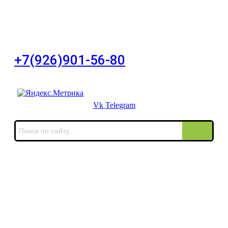
Для Ваших заявок
город Москва, Большой Сухаревский переулок
дом 11, офис 8
+7(926)901-56-80
Для звонков в выходные и праздничные дни
Vk
Telegram