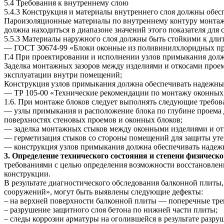
5.4 Требования к внутреннему слою
5.4.3 Конструкция и материалы внутреннего слоя должны обес
Пароизоляционные материалы по внутреннему контуру монтажн
должна находиться в диапазоне значений этого показателя для
5.5.3 Материалы наружного слоя должны быть стойкими к дли
— ГОСТ 30674-99 «Блоки оконные из поливинилхлоридных про
Г.4 При проектировании и исполнении узлов примыкания дол
Заделка монтажных зазоров между изделиями и откосами прое
эксплуатации внутри помещений;
Конструкция узлов примыкания должна обеспечивать надежный
— ТР 105-00 «Технические рекомендации по монтажу оконных
1.6. При монтаже блоков следует выполнять следующие требов
— узлы примыкания и расположение блока по глубине проема 
поверхностях стеновых проемов и оконных блоков;
— заделка монтажных стыков между оконными изделиями и отк
— герметизация стыков со стороны помещений для защиты утеп
— конструкция узлов примыкания должна обеспечивать надежн
3.
Определение технического состояния и степени физическ
требованиями с целью определения возможности восстановлен
конструкции.
В результате диагностического обследования балконной плиты
сооружений», могут быть выявлены следующие дефекты:
– на верхней поверхности балконной плиты — поперечные тре
– разрушение защитного слоя бетона по нижней части плиты;
– следы коррозии арматуры на оголившейся в результате разр