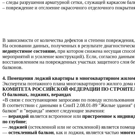
– следы разрушения арматурной сетки, служащей каркасом бал
– повреждение и отслоение окрасочного отделочного покрытия
В зависимости от количества дефектов и степени повреждения,
На основании данных, полученных в результате диагностическ
недопустимое состояние,
при котором снижена несущая способ
мероприятий и усиление конструкций). Если, согласно данным
восстановлением на поврежденных участках защитного слоя бе
балконов.
4.
Помещения лоджий квартиры в многоквартирном жилом
Экспертиза поэтажного плана многоквартирного жилого дома 
КОМИТЕТА РОССИЙСКОЙ ФЕДЕРАЦИИ ПО СТРОИТ
О балконах, лоджиях, верандах
«В связи с поступающими запросами по поводу использования в
В соответствии с данными в СниП 2.08.01-89 "Жилые здания" 
балкон" и "веранда" имеют следующие значения:
—
верандой
является встроенное или
пристроенное к индиви
по глубине
;
—
лоджией
(остекленной или не остекленной) является помещ
—
остекленный балкон
, как и лоджия, является частью
много