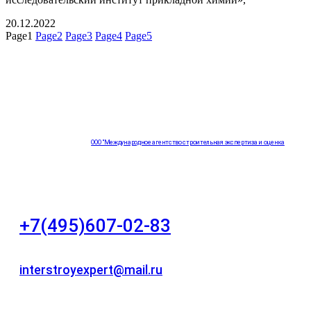
20.12.2022
Page
1
Page
2
Page
3
Page
4
Page
5
ООО "Международное агентство строительная экспертиза и оценка
"НЕЗАВИСИМОСТЬ"
+7(495)607-02-83
Для звонков в рабочее время в будни
interstroyexpert@mail.ru
Для Ваших заявок
город Москва, Большой Сухаревский переулок