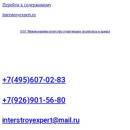
Перейти к содержимому
interstroyexpert.ru
ООО "Международное агентство строительная экспертиза и оценка
"НЕЗАВИСИМОСТЬ"
Москва, Большой Сухаревский переулок дом 11, офис 8
+7(495)607-02-83
Для звонков в рабочее время в будни
+7(926)901-56-80
Для звонков в выходные и праздничные дни
interstroyexpert@mail.ru
Для Ваших заявок