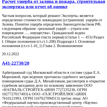
Расчет ущерба от залива и пожара, строительная
экспертиза или отчет об оценке
Частым вопросом, который решают Эксперты, является
определение стоимости ликвидации (устранения) ущерба от
Залива. Понятие ущерба определено Законодательством РФ,
следующим образом: «реальный ущерб —утрата или
повреждение …. имущества». Гражданский кодекс
Российской Федерации (часть первая) (статьи 1 — 453) Раздел
I. Общие положения (ст.ст.1-208) Подраздел I. Основные
положения (ст.ст.1-16_1) Глава 2. Возникновение
20.12.2022
А41-22730/20
Арбитражный суд Московской области в составе судьи Е.А.
Морозовой, при ведении протокола судебного заседания
помощником судьи Д.А. Михайловым, рассмотрев в открытом
судебном заседании дело по исковому заявлению ООО
«НАГВАЛЬ СТРОЙТЕХ»(ИНН 7727235230, ОГРН
1027727017493) к ООО «ГАЗСТРОЙПЛЮС»(ИНН
7610121993, ОГРН 1167627094513) третьи лица: АО
«Федеральный научно-производственный центр «Научно­
исследовательский институт прикладной химии»,