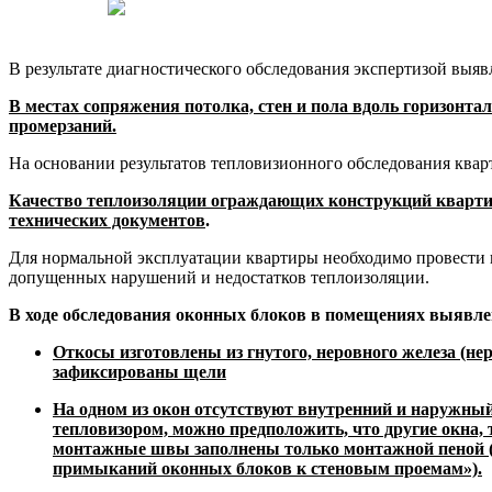
В результате диагностического обследования экспертизой выя
В
местах сопряжения потолка, стен и пола вдоль горизонт
промерзаний.
На основании результатов тепловизионного обследования ква
Качество теплоизоляции ограждающих конструкций кварти
технических документов
.
Для нормальной эксплуатации квартиры необходимо провести
допущенных нарушений и недостатков теплоизоляции.
В ходе обследования оконных блоков в помещениях выявле
Откосы изготовлены из гнутого, неровного железа (не
зафиксированы щели
На одном из окон отсутствуют внутренний и наружны
тепловизором, можно предположить, что другие окна,
монтажные швы заполнены только монтажной пеной (п
примыканий оконных блоков к стеновым проемам»).