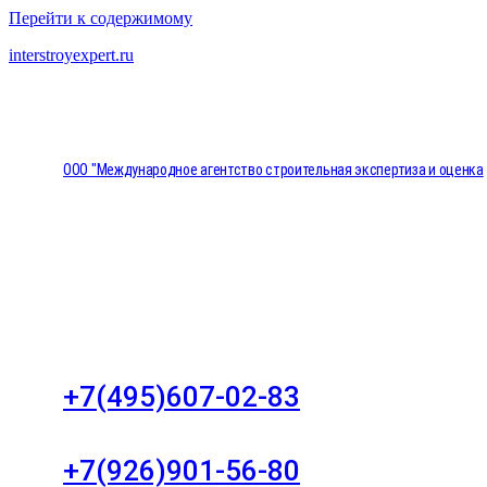
Перейти к содержимому
interstroyexpert.ru
ООО "Международное агентство строительная экспертиза и оценка
"НЕЗАВИСИМОСТЬ"
Москва, Большой Сухаревский переулок дом 11, о
8
+7(495)607-02-83
Для звонков в рабочее время в будни
+7(926)901-56-80