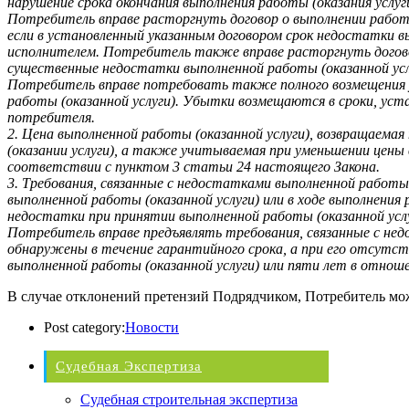
нарушение срока окончания выполнения работы (оказания услуги
Потребитель вправе расторгнуть договор о выполнении работы
если в установленный указанным договором срок недостатки в
исполнителем. Потребитель также вправе расторгнуть догово
существенные недостатки выполненной работы (оказанной усл
Потребитель вправе потребовать также полного возмещения у
работы (оказанной услуги). Убытки возмещаются в сроки, ус
потребителя.
2. Цена выполненной работы (оказанной услуги), возвращаем
(оказании услуги), а также учитываемая при уменьшении цены 
соответствии с пунктом 3 статьи 24 настоящего Закона.
3. Требования, связанные с недостатками выполненной работы
выполненной работы (оказанной услуги) или в ходе выполнения
недостатки при принятии выполненной работы (оказанной услу
Потребитель вправе предъявлять требования, связанные с нед
обнаружены в течение гарантийного срока, а при его отсутстви
выполненной работы (оказанной услуги) или пяти лет в отно
В случае отклонений претензий Подрядчиком, Потребитель може
Post category:
Новости
Судебная Экспертиза
Судебная строительная экспертиза