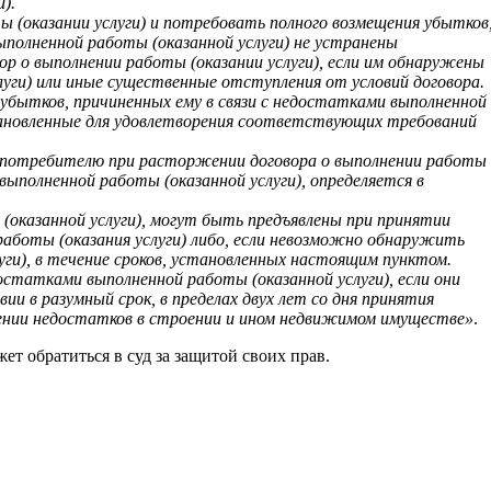
).
 (оказании услуги) и потребовать полного возмещения убытков
ыполненной работы (оказанной услуги) не устранены
р о выполнении работы (оказании услуги), если им обнаружены
уги) или иные существенные отступления от условий договора.
бытков, причиненных ему в связи с недостатками выполненной
тановленные для удовлетворения соответствующих требований
ая потребителю при расторжении договора о выполнении работы
выполненной работы (оказанной услуги), определяется в
 (оказанной услуги), могут быть предъявлены при принятии
 работы (оказания услуги) либо, если невозможно обнаружить
ги), в течение сроков, установленных настоящим пунктом.
остатками выполненной работы (оказанной услуги), если они
и в разумный срок, в пределах двух лет со дня принятия
шении недостатков в строении и ином недвижимом имуществе»
.
т обратиться в суд за защитой своих прав.