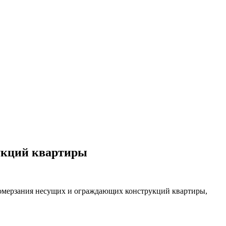
ительное обследование
Аудит
Проверка Смет
Выпо
укций квартиры
омерзания несущих и ограждающих конструкций квартиры,