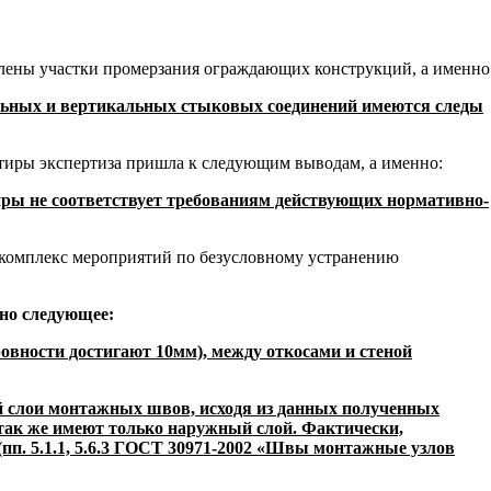
влены участки промерзания ограждающих конструкций, а именно
альных и вертикальных стыковых соединений имеются следы
ртиры экспертиза пришла к следующим выводам, а именно:
ры не соответствует требованиям действующих нормативно-
 комплекс мероприятий по безусловному устранению
но следующее:
ровности достигают 10мм), между откосами и стеной
й слои монтажных швов, исходя из данных полученных
 так же имеют только наружный слой. Фактически,
п. 5.1.1, 5.6.3 ГОСТ 30971-2002 «Швы монтажные узлов