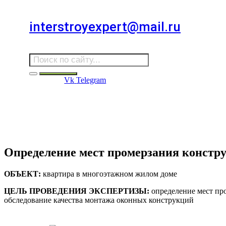
Для звонков в выходные и праздничные дни
interstroyexpert@mail.ru
Для Ваших заявок
Vk
Telegram
Судебная Экспертиза
Услуги
Информация
Стро
Строительная экспертиза
Определение мест промерзания констр
ОБЪЕКТ:
квартира в многоэтажном жилом доме
ЦЕЛЬ ПРОВЕДЕНИЯ ЭКСПЕРТИЗЫ:
определение мест пр
обследование качества монтажа оконных конструкций