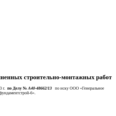
ительное обследование
Аудит
Проверка Смет
Выпо
лненных строительно-монтажных работ
3 г.
по Делу
№
А40-48662/13
по иску ООО «Генеральное
фундаментстрой-6».