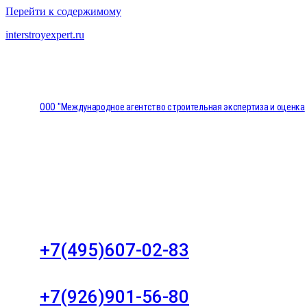
Перейти к содержимому
interstroyexpert.ru
ООО "Международное агентство строительная экспертиза и оценка
"НЕЗАВИСИМОСТЬ"
Москва, Большой Сухаревский переулок дом 11, о
8
+7(495)607-02-83
Для звонков в рабочее время в будни
+7(926)901-56-80