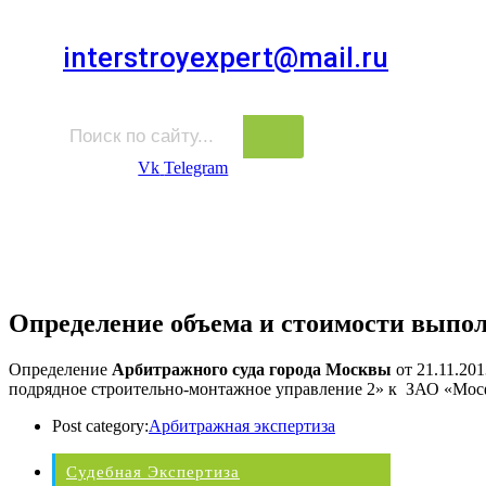
Для звонков в выходные и праздничные дни
interstroyexpert@mail.ru
Для Ваших заявок
Vk
Telegram
Судебная Экспертиза
Услуги
Информация
Стро
Строительная экспертиза
Определение объема и стоимости выпо
Определение
Арбитражного суда города Москвы
от 21.11.201
подрядное строительно-монтажное управление 2» к ЗАО «Мос
Post category:
Арбитражная экспертиза
Судебная Экспертиза