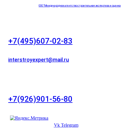
ООО "Международное агентство строительная экспертиза и оценка
"НЕЗАВИСИМОСТЬ"
+7(495)607-02-83
Для звонков в рабочее время в будни
interstroyexpert@mail.ru
Для Ваших заявок
город Москва, Большой Сухаревский переулок
дом 11, офис 8
+7(926)901-56-80
Для звонков в выходные и праздничные дни
Vk
Telegram