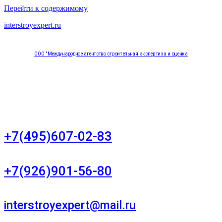
Перейти к содержимому
interstroyexpert.ru
ООО "Международное агентство строительная экспертиза и оценка
"НЕЗАВИСИМОСТЬ"
Москва, Большой Сухаревский переулок дом 11, офис 8
+7(495)607-02-83
Для звонков в рабочее время в будни
+7(926)901-56-80
Для звонков в выходные и праздничные дни
interstroyexpert@mail.ru
Для Ваших заявок