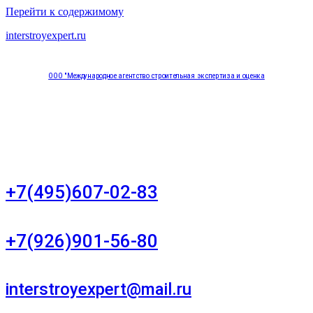
Перейти к содержимому
interstroyexpert.ru
ООО "Международное агентство строительная экспертиза и оценка
"НЕЗАВИСИМОСТЬ"
Москва, Большой Сухаревский переулок дом 11, офис 8
+7(495)607-02-83
Для звонков в рабочее время в будни
+7(926)901-56-80
Для звонков в выходные и праздничные дни
interstroyexpert@mail.ru
Для Ваших заявок