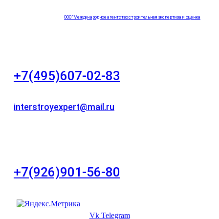
ООО "Международное агентство строительная экспертиза и оценка
"НЕЗАВИСИМОСТЬ"
+7(495)607-02-83
Для звонков в рабочее время в будни
interstroyexpert@mail.ru
Для Ваших заявок
город Москва, Большой Сухаревский переулок
дом 11, офис 8
+7(926)901-56-80
Для звонков в выходные и праздничные дни
Vk
Telegram