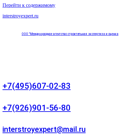
Перейти к содержимому
interstroyexpert.ru
ООО "Международное агентство строительная экспертиза и оценка
"НЕЗАВИСИМОСТЬ"
Москва, Большой Сухаревский переулок дом 11, офис 8
+7(495)607-02-83
Для звонков в рабочее время в будни
+7(926)901-56-80
Для звонков в выходные и праздничные дни
interstroyexpert@mail.ru
Для Ваших заявок