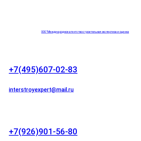
ООО "Международное агентство строительная экспертиза и оценка
"НЕЗАВИСИМОСТЬ"
+7(495)607-02-83
Для звонков в рабочее время в будни
interstroyexpert@mail.ru
Для Ваших заявок
город Москва, Большой Сухаревский переулок
дом 11, офис 8
+7(926)901-56-80