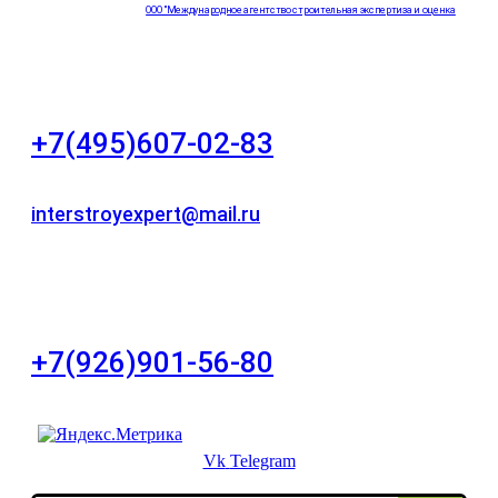
ООО "Международное агентство строительная экспертиза и оценка
"НЕЗАВИСИМОСТЬ"
+7(495)607-02-83
Для звонков в рабочее время в будни
interstroyexpert@mail.ru
Для Ваших заявок
город Москва, Большой Сухаревский переулок
дом 11, офис 8
+7(926)901-56-80
Для звонков в выходные и праздничные дни
Vk
Telegram