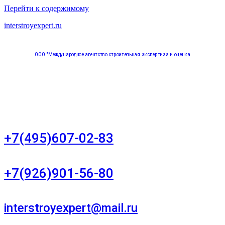
Перейти к содержимому
interstroyexpert.ru
ООО "Международное агентство строительная экспертиза и оценка
"НЕЗАВИСИМОСТЬ"
Москва, Большой Сухаревский переулок дом 11, офис 8
+7(495)607-02-83
Для звонков в рабочее время в будни
+7(926)901-56-80
Для звонков в выходные и праздничные дни
interstroyexpert@mail.ru
Для Ваших заявок