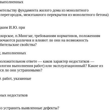
и выполненных
троительству фундамента жилого дома из монолитного
 перегородок, межэтажного перекрытия из монолитного бетона)
ицким И.Ю. при
ахорское, п.Мингзаг, требованиям нормативов, положениям
ключаются различия и влияют ли они на возможность
бительские свойства?
от, выполненных
оложительном ответе — каков характер недостатков —
ологии выполнения работ) или эксплуатационный? Какие из
тся ли они устранимыми?
 работ, указанные
ных недостатков
о устранить выявленные дефекты?