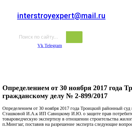
Для звонков в выходные и праздничные дни
interstroyexpert@mail.ru
Для Ваших заявок
Vk
Telegram
Судебная Экспертиза
Услуги
Информация
Стро
Строительная экспертиза
Определением от 30 ноября 2017 года Т
гражданскому делу № 2-899/2017
Определением от 30 ноября 2017 года Троицкий районный суд 
Сташковой И.А.к ИП Савицкому И.Ю. о защите прав потребите
товароведческую экспертизу в отношении строительства жилог
п.Мингзаг, поставив на разрешение эксперта следующие вопро