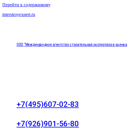
Перейти к содержимому
interstroyexpert.ru
ООО "Международное агентство строительная экспертиза и оценка
"НЕЗАВИСИМОСТЬ"
Москва, Большой Сухаревский переулок дом 11, о
8
+7(495)607-02-83
Для звонков в рабочее время в будни
+7(926)901-56-80