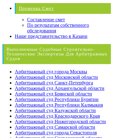
Проверка Смет
Составление смет
По результатам собственного
обследования
Наше представительство в Казани
Выполненные Судебные Строительно-
Технические Экспертизы Для Арбитражных
Судов
Арбитражный суд города Москвы
Арбитражный суд Московской области
Арбитражный суд Санкт-Петербурга
Арбитражный суд Архангельской области
Арбитражный суд Брянской области
Арбитражный суд Республики Бурятии
Арбитражный суд Республики Калмыкия
Арбитражный суд Калужской области
Арбитражный суд Краснодарского Края
Арбитражный суд Нижегородской области
Арбитражный суд Самарской области
Арбитражный суд города Севастополя