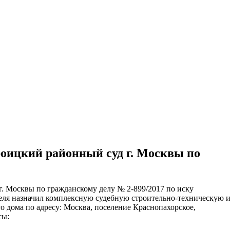
ительное обследование
Аудит
Проверка Смет
Выпо
роицкий районный суд г. Москвы по
г. Москвы по гражданскому делу № 2-899/2017 по иску
ля назначил комплексную судебную строительно-­техническую 
о дома по адресу: Москва, поселение Краснопахорское,
сы: