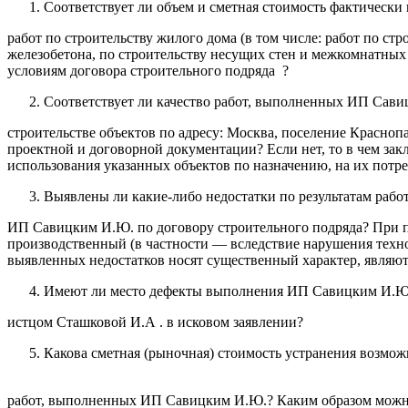
Соответствует ли объем и сметная стоимость фактическ
работ по строительству жилого дома (в том числе: работ по с
железобетона, по строительству несущих стен и межкомнатных
условиям договора строительного подряда ?
Соответствует ли качество работ, выполненных ИП Сав
строительстве объектов по адресу: Москва, поселение Красноп
проектной и договорной документации? Если нет, то в чем за
использования указанных объектов по назначению, на их потре
Выявлены ли какие-либо недостатки по результатам раб
ИП Савицким И.Ю. по договору строительного подряда? При п
производственный (в частности — вследствие нарушения техн
выявленных недостатков носят существенный характер, являю
Имеют ли место дефекты выполнения ИП Савицким И.Ю.
истцом Сташковой И.А . в исковом заявлении?
Какова сметная (рыночная) стоимость устранения возмож
работ, выполненных ИП Савицким И.Ю.? Каким образом можн