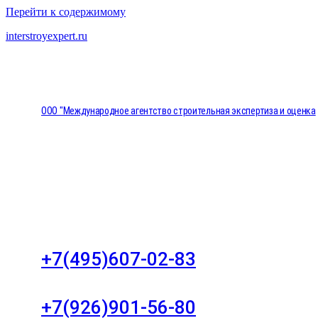
Перейти к содержимому
interstroyexpert.ru
ООО "Международное агентство строительная экспертиза и оценка
"НЕЗАВИСИМОСТЬ"
Москва, Большой Сухаревский переулок дом 11, о
8
+7(495)607-02-83
Для звонков в рабочее время в будни
+7(926)901-56-80