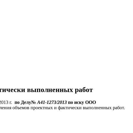
ительное обследование
Аудит
Проверка Смет
Выпо
тически выполненных работ
.2013 г.
по Делу№
А41-1273/2013
по иску ООО
ления объемов проектных и фактически выполненных работ.