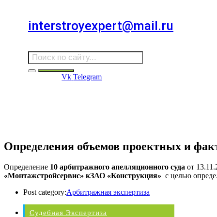
Для звонков в выходные и праздничные дни
interstroyexpert@mail.ru
Для Ваших заявок
Vk
Telegram
Судебная Экспертиза
Услуги
Информация
Стро
Строительная экспертиза
Определения объемов проектных и фак
Определение
10 арбитражного апелляционного суда
от 13.11
«Монтажстройсервис» кЗАО «Конструкция»
с целью опреде
Post category:
Арбитражная экспертиза
Судебная Экспертиза