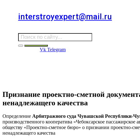
Для звонков в выходные и праздничные дни
interstroyexpert@mail.ru
Для Ваших заявок
Vk
Telegram
Судебная Экспертиза
Услуги
Информация
Стро
Строительная экспертиза
Признание проектно-сметной документа
ненадлежащего качества
Определение
Арбитражного суда Чувашской Республики-Ч
производственного кооператива «Чебоксарское пассажирское 
обществу «Проектно-сметное бюро» о признании проектно-сме
ненадлежащего качества