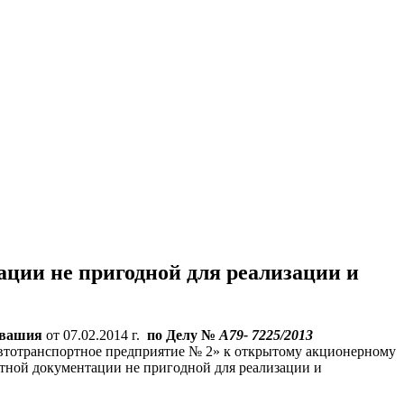
ительное обследование
Аудит
Проверка Смет
Выпо
ции не пригодной для реализации и
увашия
от 07.02.2014 г.
по Делу
№
А79- 7225/2013
автотранспортное предприятие № 2» к открытому акционерному
тной документации не пригодной для реализации и