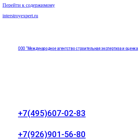
Перейти к содержимому
interstroyexpert.ru
ООО "Международное агентство строительная экспертиза и оценка
"НЕЗАВИСИМОСТЬ"
Москва, Большой Сухаревский переулок дом 11, о
8
+7(495)607-02-83
Для звонков в рабочее время в будни
+7(926)901-56-80