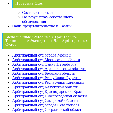
Проверка Смет
Составление смет
По результатам собственного
обследования
Наше представительство в Казани
Выполненные Судебные Строительно-
Технические Экспертизы Для Арбитражных
Судов
Арбитражный суд города Москвы
Арбитражный суд Московской области
Арбитражный суд Санкт-Петербурга
Арбитражный суд Архангельской области
Арбитражный суд Брянской области
Арбитражный суд Республики Бурятии
Арбитражный суд Республики Калмыкия
Арбитражный суд Калужской области
Арбитражный суд Краснодарского Края
Арбитражный суд Нижегородской области
Арбитражный суд Самарской области
Арбитражный суд города Севастополя
Арбитражный суд Свердловской области