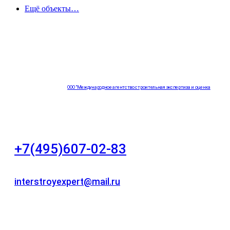
Ещё объекты…
ООО "Международное агентство строительная экспертиза и оценка
"НЕЗАВИСИМОСТЬ"
+7(495)607-02-83
Для звонков в рабочее время в будни
interstroyexpert@mail.ru
Для Ваших заявок
город Москва, Большой Сухаревский переулок
дом 11, офис 8