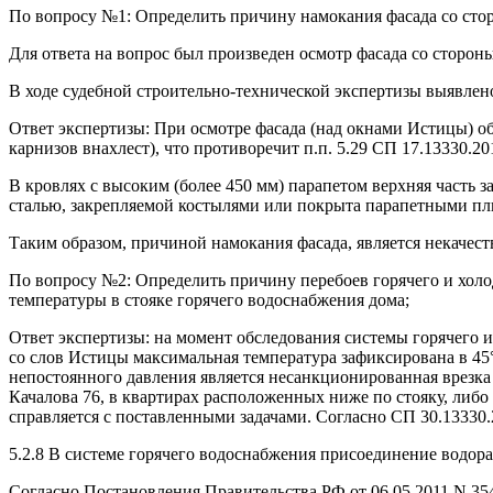
По вопросу №1: Определить причину намокания фасада со сто
Для ответа на вопрос был произведен осмотр фасада со сторон
В ходе судебной строительно-технической экспертизы выявлен
Ответ экспертизы: При осмотре фасада (над окнами Истицы) о
карнизов внахлест), что противоречит п.п. 5.29 СП 17.13330.2
В кровлях с высоким (более 450 мм) парапетом верхняя часть 
сталью, закрепляемой костылями или покрыта парапетными пл
Таким образом, причиной намокания фасада, является некачес
По вопросу №2: Определить причину перебоев горячего и холо
температуры в стояке горячего водоснабжения дома;
Ответ экспертизы: на момент обследования системы горячего 
со слов Истицы максимальная температура зафиксирована в 45
непостоянного давления является несанкционированная врезка
Качалова 76, в квартирах расположенных ниже по стояку, либо
справляется с поставленными задачами. Согласно СП 30.13330
5.2.8 В системе горячего водоснабжения присоединение водор
Согласно Постановления Правительства РФ от 06.05.2011 N 3