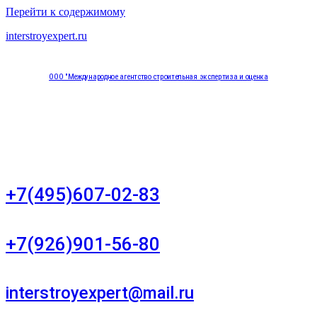
Перейти к содержимому
interstroyexpert.ru
ООО "Международное агентство строительная экспертиза и оценка
"НЕЗАВИСИМОСТЬ"
Москва, Большой Сухаревский переулок дом 11, офис 8
+7(495)607-02-83
Для звонков в рабочее время в будни
+7(926)901-56-80
Для звонков в выходные и праздничные дни
interstroyexpert@mail.ru
Для Ваших заявок