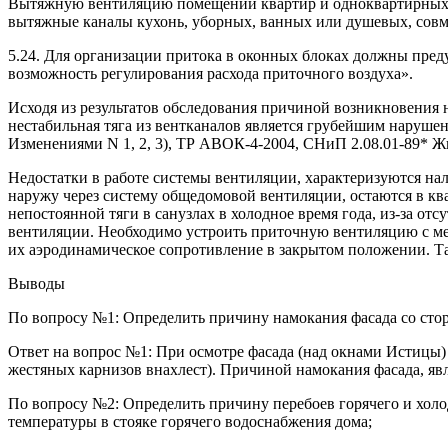
Вытяжную вентиляцию помещений квартир и одноквартирных жи
вытяжные каналы кухонь, уборных, ванных или душевых, сов
5.24. Для организации притока в оконных блоках должны пре
возможность регулирования расхода приточного воздуха».
Исходя из результатов обследования причиной возникновения 
нестабильная тяга из вентканалов является грубейшим наруш
Изменениями N 1, 2, 3), ТР АВОК-4-2004, СНиП 2.08.01-89* Ж
Недостатки в работе системы вентиляции, характеризуются на
наружу через систему общедомовой вентиляции, остаются в к
непостоянной тяги в санузлах в холодное время года, из-за о
вентиляции. Необходимо устроить приточную вентиляцию с мех
их аэродинамическое сопротивление в закрытом положении. Так
Выводы
По вопросу №1: Определить причину намокания фасада со сто
Ответ на вопрос №1: При осмотре фасада (над окнами Истицы)
жестяных карнизов внахлест). Причиной намокания фасада, яв
По вопросу №2: Определить причину перебоев горячего и холо
температуры в стояке горячего водоснабжения дома;