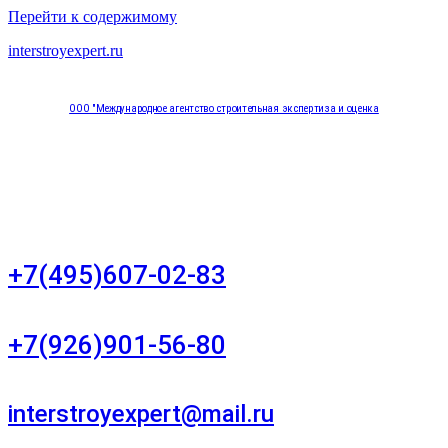
Перейти к содержимому
interstroyexpert.ru
ООО "Международное агентство строительная экспертиза и оценка
"НЕЗАВИСИМОСТЬ"
Москва, Большой Сухаревский переулок дом 11, офис 8
+7(495)607-02-83
Для звонков в рабочее время в будни
+7(926)901-56-80
Для звонков в выходные и праздничные дни
interstroyexpert@mail.ru
Для Ваших заявок