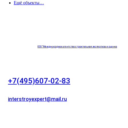
Ещё объекты…
ООО "Международное агентство строительная экспертиза и оценка
"НЕЗАВИСИМОСТЬ"
+7(495)607-02-83
Для звонков в рабочее время в будни
interstroyexpert@mail.ru
Для Ваших заявок
город Москва, Большой Сухаревский переулок
дом 11, офис 8