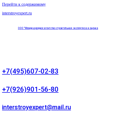
Перейти к содержимому
interstroyexpert.ru
ООО "Международное агентство строительная экспертиза и оценка
"НЕЗАВИСИМОСТЬ"
Москва, Большой Сухаревский переулок дом 11, офис 8
+7(495)607-02-83
Для звонков в рабочее время в будни
+7(926)901-56-80
Для звонков в выходные и праздничные дни
interstroyexpert@mail.ru
Для Ваших заявок