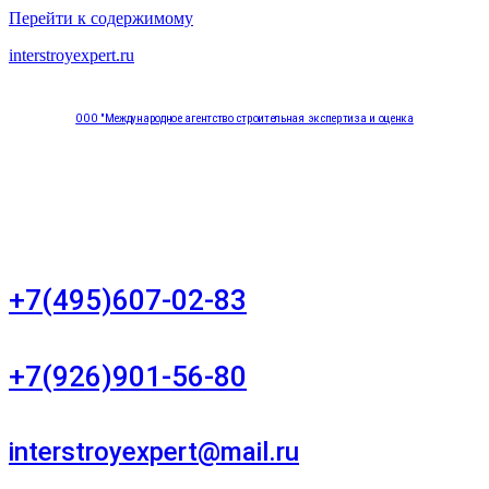
Перейти к содержимому
interstroyexpert.ru
ООО "Международное агентство строительная экспертиза и оценка
"НЕЗАВИСИМОСТЬ"
Москва, Большой Сухаревский переулок дом 11, офис 8
+7(495)607-02-83
Для звонков в рабочее время в будни
+7(926)901-56-80
Для звонков в выходные и праздничные дни
interstroyexpert@mail.ru
Для Ваших заявок