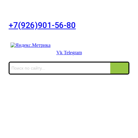
город Москва, Большой Сухаревский переулок
дом 11, офис 8
+7(926)901-56-80
Для звонков в выходные и праздничные дни
Vk
Telegram