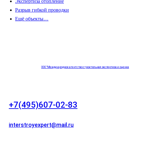
Экспертиза отопление
Разрыв гибкой проводки
Ещё объекты…
ООО "Международное агентство строительная экспертиза и оценка
"НЕЗАВИСИМОСТЬ"
+7(495)607-02-83
Для звонков в рабочее время в будни
interstroyexpert@mail.ru
Для Ваших заявок