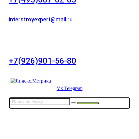
Для звонков в рабочее время в будни
interstroyexpert@mail.ru
Для Ваших заявок
город Москва, Большой Сухаревский переулок
дом 11, офис 8
+7(926)901-56-80
Для звонков в выходные и праздничные дни
Vk
Telegram