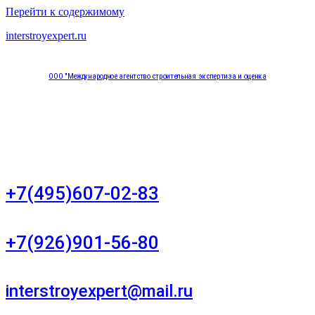
Перейти к содержимому
interstroyexpert.ru
ООО "Международное агентство строительная экспертиза и оценка
"НЕЗАВИСИМОСТЬ"
Москва, Большой Сухаревский переулок дом 11, офис 8
+7(495)607-02-83
Для звонков в рабочее время в будни
+7(926)901-56-80
Для звонков в выходные и праздничные дни
interstroyexpert@mail.ru
Для Ваших заявок