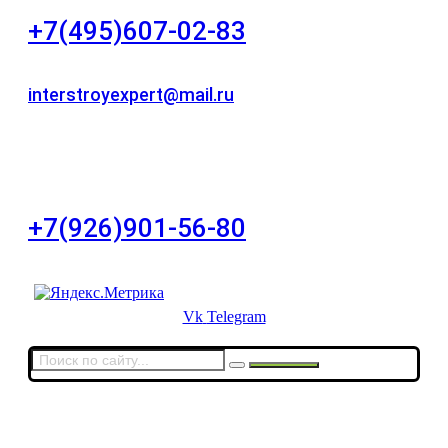
+7(495)607-02-83
Для звонков в рабочее время в будни
interstroyexpert@mail.ru
Для Ваших заявок
город Москва, Большой Сухаревский переулок
дом 11, офис 8
+7(926)901-56-80
Для звонков в выходные и праздничные дни
Vk
Telegram