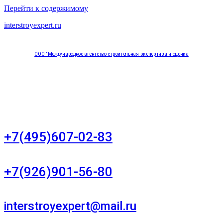
Перейти к содержимому
interstroyexpert.ru
ООО "Международное агентство строительная экспертиза и оценка
"НЕЗАВИСИМОСТЬ"
Москва, Большой Сухаревский переулок дом 11, офис 8
+7(495)607-02-83
Для звонков в рабочее время в будни
+7(926)901-56-80
Для звонков в выходные и праздничные дни
interstroyexpert@mail.ru
Для Ваших заявок