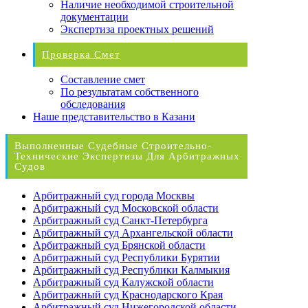
Наличие необходимой строительной
документации
Экспертиза проектных решений
Проверка Смет
Составление смет
По результатам собственного
обследования
Наше представительство в Казани
Выполненные Судебные Строительно-
Технические Экспертизы Для Арбитражных
Судов
Арбитражный суд города Москвы
Арбитражный суд Московской области
Арбитражный суд Санкт-Петербурга
Арбитражный суд Архангельской области
Арбитражный суд Брянской области
Арбитражный суд Республики Бурятии
Арбитражный суд Республики Калмыкия
Арбитражный суд Калужской области
Арбитражный суд Краснодарского Края
Арбитражный суд Нижегородской области