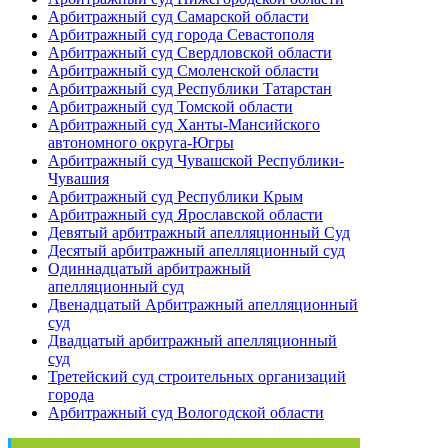
Арбитражный суд Самарской области
Арбитражный суд города Севастополя
Арбитражный суд Свердловской области
Арбитражный суд Смоленской области
Арбитражный суд Республики Татарстан
Арбитражный суд Томской области
Арбитражный суд Ханты-Мансийского
автономного округа-Югры
Арбитражный суд Чувашской Республики-
Чувашия
Арбитражный суд Республики Крым
Арбитражный суд Ярославской области
Девятый арбитражный апелляционный Суд
Десятый арбитражный апелляционный суд
Одиннадцатый арбитражный
апелляционный суд
Двенадцатый Арбитражный апелляционный
суд
Двадцатый арбитражный апелляционный
суд
Третейский суд строительных организаций
города
Арбитражный суд Вологодской области