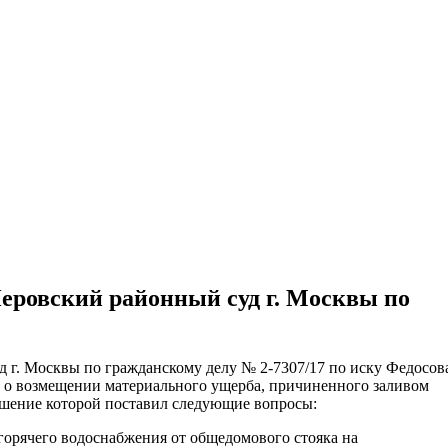
ительное обследование
Аудит
Проверка Смет
Выпо
Перовский районный суд г. Москвы по
д г. Москвы по гражданскому делу № 2-7307/17 по иску Федосов
о возмещении материального ущерба, причиненного заливом
ешение которой поставил следующие вопросы:
горячего водоснабжения от общедомового стояка на