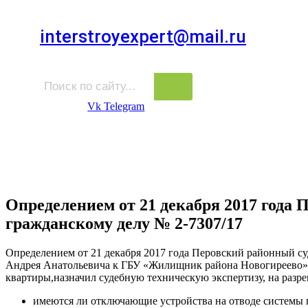
Для звонков в выходные и праздничные дни
interstroyexpert@mail.ru
Для Ваших заявок
Vk
Telegram
Судебная Экспертиза
Услуги
Информация
Стро
Строительная экспертиза
Определением от 21 декабря 2017 года 
гражданскому делу № 2-7307/17
Определением от 21 декабря 2017 года Перовский районный су
Андрея Анатольевича к ГБУ «Жилищник района Новогиреево» 
квартиры,назначил судебную техническую экспертизу, на разр
имеются ли отключающие устройства на отводе системы 