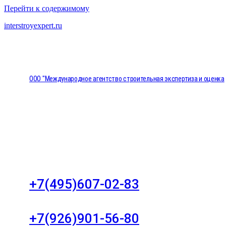
Перейти к содержимому
interstroyexpert.ru
ООО "Международное агентство строительная экспертиза и оценка
"НЕЗАВИСИМОСТЬ"
Москва, Большой Сухаревский переулок дом 11, о
8
+7(495)607-02-83
Для звонков в рабочее время в будни
+7(926)901-56-80