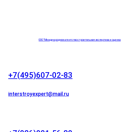
ООО "Международное агентство строительная экспертиза и оценка
"НЕЗАВИСИМОСТЬ"
+7(495)607-02-83
Для звонков в рабочее время в будни
interstroyexpert@mail.ru
Для Ваших заявок
город Москва, Большой Сухаревский переулок
дом 11, офис 8