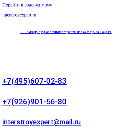
Перейти к содержимому
interstroyexpert.ru
ООО "Международное агентство строительная экспертиза и оценка
"НЕЗАВИСИМОСТЬ"
Москва, Большой Сухаревский переулок дом 11, офис 8
+7(495)607-02-83
Для звонков в рабочее время в будни
+7(926)901-56-80
Для звонков в выходные и праздничные дни
interstroyexpert@mail.ru
Для Ваших заявок