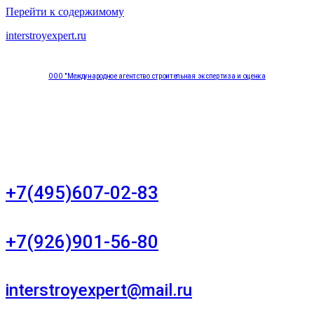
Перейти к содержимому
interstroyexpert.ru
ООО "Международное агентство строительная экспертиза и оценка
"НЕЗАВИСИМОСТЬ"
Москва, Большой Сухаревский переулок дом 11, офис 8
+7(495)607-02-83
Для звонков в рабочее время в будни
+7(926)901-56-80
Для звонков в выходные и праздничные дни
interstroyexpert@mail.ru
Для Ваших заявок