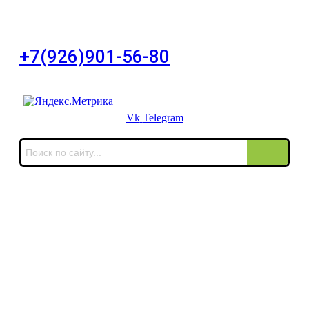
город Москва, Большой Сухаревский переулок
дом 11, офис 8
+7(926)901-56-80
Для звонков в выходные и праздничные дни
Vk
Telegram