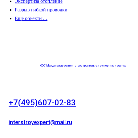
Экспертиза отопление
Разрыв гибкой проводки
Ещё объекты…
ООО "Международное агентство строительная экспертиза и оценка
"НЕЗАВИСИМОСТЬ"
+7(495)607-02-83
Для звонков в рабочее время в будни
interstroyexpert@mail.ru
Для Ваших заявок