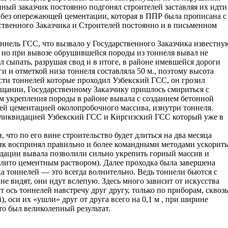
нный заказчик постоянно подгонял строителей заставляя их идти
ез опережающей цементации, которая в ППР была прописана с
арственного Заказчика и Строителей постоянно и в письменном
ннель ГСС, что вызвало у Государственного Заказчика известну
, но при вывозе обрушившейся породы из тоннеля вывал не
л сыпать, разрушая свод и в итоге, в районе имевшейся дороги
ги и отметкой низа тоннеля составляла 50 м., поэтому высота
асти тоннелей которые проходил Узбекский ГСС, он грозил
вещании, Государственному Заказчику пришлось смириться с
м укрепления породы в районе вывала с созданием бетонной
й цементацией околопробочного массива, изнутри тоннеля.
о ликвидацией Узбекский ГСС и Киргизский ГСС который уже в
 что по его вине строительство будет длиться на два месяца
чик воспринял правильно и более командными методами ускорить
видации вывала позволили сильно укрепить горный массив и
алито цементным раствором). Далее проходка была завершена
а тоннелей — это всегда волнительно. Ведь тоннели бьются с
 не видят, они идут вслепую. Здесь много зависит от искусства
 ось тоннелей навстречу друг другу, только по приборам, сквозь
, оси их «ушли» друг от друга всего на 0,1 м , при ширине
это был великолепный результат.