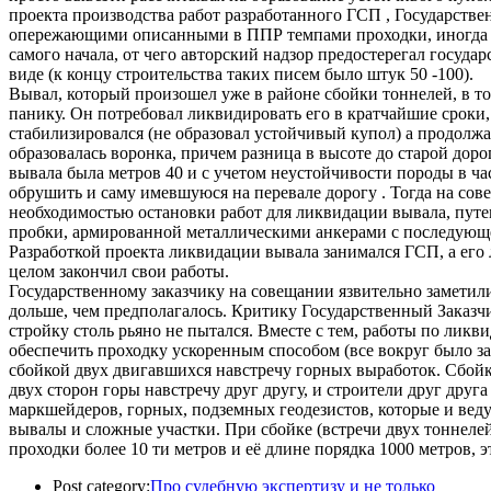
проекта производства работ разработанного ГСП , Государстве
опережающими описанными в ППР темпами проходки, иногда б
самого начала, от чего авторский надзор предостерегал госуд
виде (к концу строительства таких писем было штук 50 -100).
Вывал, который произошел уже в районе сбойки тоннелей, в то
панику. Он потребовал ликвидировать его в кратчайшие сроки
стабилизировался (не образовал устойчивый купол) а продолжа
образовалась воронка, причем разница в высоте до старой доро
вывала была метров 40 и с учетом неустойчивости породы в ч
обрушить и саму имевшуюся на перевале дорогу . Тогда на со
необходимостью остановки работ для ликвидации вывала, путе
пробки, армированной металлическими анкерами с последующе
Разработкой проекта ликвидации вывала занимался ГСП, а ег
целом закончил свои работы.
Государственному заказчику на совещании язвительно заметили,
дольше, чем предполагалось. Критику Государственный Заказ
стройку столь рьяно не пытался. Вместе с тем, работы по лик
обеспечить проходку ускоренным способом (все вокруг было з
сбойкой двух двигавшихся навстречу горных выработок. Сбойк
двух сторон горы навстречу друг другу, и строители друг друга
маркшейдеров, горных, подземных геодезистов, которые и ведут
вывалы и сложные участки. При сбойке (встречи двух тоннелей)
проходки более 10 ти метров и её длине порядка 1000 метров, 
Post category:
Про судебную экспертизу и не только