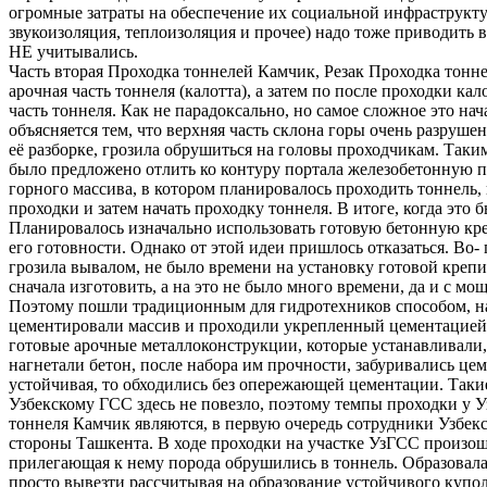
огромные затраты на обеспечение их социальной инфраструктур
звукоизоляция, теплоизоляция и прочее) надо тоже приводить
НЕ учитывались.
Часть вторая Проходка тоннелей Камчик, Резак Проходка тоннел
арочная часть тоннеля (калотта), а затем по после проходки к
часть тоннеля. Как не парадоксально, но самое сложное это нача
объясняется тем, что верхняя часть склона горы очень разруше
её разборке, грозила обрушиться на головы проходчикам. Таки
было предложено отлить ко контуру портала железобетонную 
горного массива, в котором планировалось проходить тоннель, 
проходки и затем начать проходку тоннеля. В итоге, когда это
Планировалось изначально использовать готовую бетонную кре
его готовности. Однако от этой идеи пришлось отказаться. Во
грозила вывалом, не было времени на установку готовой крепи
сначала изготовить, а на это не было много времени, да и с м
Поэтому пошли традиционным для гидротехников способом, н
цементировали массив и проходили укрепленный цементацией у
готовые арочные металлоконструкции, которые устанавливали,
нагнетали бетон, после набора им прочности, забуривались це
устойчивая, то обходились без опережающей цементации. Таки
Узбекскому ГСС здесь не повезло, поэтому темпы проходки у 
тоннеля Камчик являются, в первую очередь сотрудники Узбек
стороны Ташкента. В ходе проходки на участке УзГСС произош
прилегающая к нему порода обрушились в тоннель. Образовала
просто вывезти рассчитывая на образование устойчивого купол