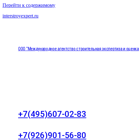
Перейти к содержимому
interstroyexpert.ru
ООО "Международное агентство строительная экспертиза и оценка
"НЕЗАВИСИМОСТЬ"
Москва, Большой Сухаревский переулок дом 11, о
8
+7(495)607-02-83
Для звонков в рабочее время в будни
+7(926)901-56-80