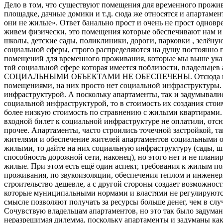
Дело в том, что существуют помещения для временного прожи
площадке, дачные домики и т.д. сюда же относятся и апартаме
они не жилые». Ответ банально прост и очень не прост однов
живем физически, это помещения которые обеспечивают нам и
школы, детские сады, поликлиники, дороги, парковки , зелёную
социальной сферы, строго распределяются на душу посто
помещений для временного проживания, которые мы выше указа
той социальной сфере которая имеется поблизости, владе
СОЦИАЛЬНЫМИ ОБЪЕКТАМИ НЕ ОБЕСПЕЧЕНЫ. Отсюда и бес
помещениями, на них просто нет социальной инфраструктуры. 
инфраструктурой. А поскольку апартаменты, так и задумывали
социальной инфраструктурой, то в стоимость их создания стои
более низкую стоимость по стравнению с жилыми квартирами. 
входной билет к социальной инфраструктуре не оплатили, отс
прочее. Апартаменты, часто строились точечной застройкой, 
жителями и обеспечение жителей апартаментов социальными об
жилыми, то дайте на них социальную инфраструктуру (сады, ш
способность дорожной сети, наконец), но этого нет и не план
жилые. При этом есть ещё один аспект, требования к жилым п
проживания, по звукоизоляции, обеспечения теплом и инжене
строительство дешевле, а с другой стороны создает возможнос
которые муниципальными нормами и властями не регулируются.
смысле позволяют получать за ресурсы больше денег, чем в случ
Сочувствую владельцам апартаментов, но это так было задумано
неразрешимая дилемма, поскольку апартаменты и задуманы к