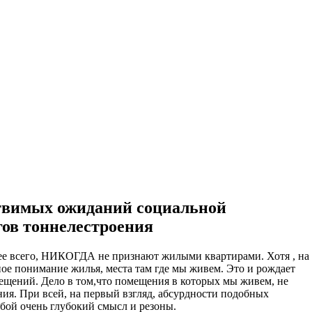
ительное обследование
Аудит
Проверка Смет
Выпо
твимых ожиданий социальной
ов тоннелестроения
рее всего, НИКОГДА не признают жилыми квартирами. Хотя , на
ное понимание жилья, места там где мы живем. Это и рождает
ещений. Дело в том,что помещения в которых мы живем, не
ия. При всей, на первый взгляд, абсурдности подобных
бой очень глубокий смысл и резоны.