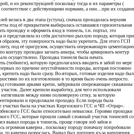
ой, и их реконструкцией поскольку тогда и их параметры (
 в соответствие с действующими нормами, а они…при их создани
ей велась в два этапа (уступа), сначала проходилась верхняя
алотты под её прикрытием выбиралась оставшаяся горизонтальная
ть проходку и оформить вход в тоннель, т.н. портал, это
на и представляла из себя достаточно рыхлую породу, которая при
м образом, эту поверхность надо было укрепить. Для этого ГСП
плиту, под её пригрузом, осуществить опережающую цементацию
по контуру проходки загнать анкера, чтобы армировать контур
 было осуществлено. Проходка тоннеля была начата.
пь (тюбинги), которую предполагалось вводить в забой по мере
- первых по причине неустойчивости породы, которая постоянно
, крепить надо было сразу. Во-вторых, готовые изделия надо был
ощностями по их изготовлению в то время было очень непросто.
ад готовыми арками крепи, забуривали опережающие скважины
часток. Далее крепили выработку, для чего использовали
 натягивали между ними полимерную сетку, за которую
ментировали и продолжали проходку. Если порода была
е участки была на участках Киргизского ГСС и ЧП «Отрар».
Узбекского ГСС были относительно невысоки. Героями проходки
ского ГСС, которые прошли самый сложный участок тоннелей со
ел вывал породы в тоннель, проще говоря лоб забоя и
сь огромная каверна , поскольку породу поначалу попробовали
а, то каверна разрослась. Вывал был допущен из-за нарушения