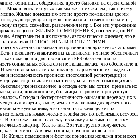
вания: гостиницы, общежития, просто бытовки на строительной
нты. Можно воскликнуть-» так мы же в них живём , так почему
ременно. Жилые помещения- это не просто помещения где мы
 городскую среду для нормальной жизни, а именно больницы,
 зону (парки, скамейки, развлечения и пр.). Все эти учреждения
янно проживающего в ЖИЛЫХ ПОМЕЩЕНИЯХ, населения, но НЕ
ли. Апартаменты и их покупка, автоматически означает, что в
льцев апартаментов НЕ ПОСЧИТАЛИ И ОНИ ЭТИМИ
смысленность ожиданий признания апартаментов жилыми
Если признавать апартаменты квартирами, их надо обеспечиват
сь как помещения для проживания БЕЗ обеспечения их
мость социальных объектов и не вкладывалась, что обеспечило и
Иначе говоря заплатив за покупку апартаментов их владельцы
юда и невозможность прописки (постоянной регистрации) и
там где уже социальная инфраструктура загружена имеющимися
ъектами уже невозможно, а отсюда если мы хотим, признать их
колы, ясли, поликлиники, больницы, парковки, пропускную
ировалось. Отсюда и бесперспективность ожидания перевода их в
омещениям квартир, выше, чем к помещениям для временного
рными коммуникациям, что с одной стороны делает их
ть использовать коммерческие тарифы для потребляемых ресурсов
 И это тоже важный аспект, поскольку апартаменты в этом
ае жилых квартир. Как то так. Вот так грустно получается.
, как не жилье. А в чем разница, пояснил выше и это
ак Не Жилые помещения и факт их признания жилыми привнесет