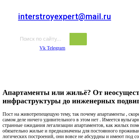
Для звонков в выходные и праздничные дни
interstroyexpert@mail.ru
Для Ваших заявок
Vk
Telegram
Судебная Экспертиза
Услуги
Информация
Стро
Строительная экспертиза
Апартаменты или жильё? От неосущес
инфраструктуры до инженерных подвиг
Пост на животрепещещую тему, так почему апартаменты , ско
самом деле ничего удивительного в этом нет . Имеется вульгар
странные ожидания легализации апартаментов, как жилых пом
обязательно жилые и предназначены для постоянного проживан
логических построений, они вовсе не абсурдны и имеют под со