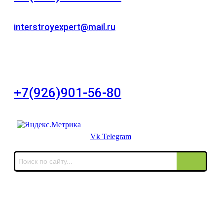
Для звонков в рабочее время в будни
interstroyexpert@mail.ru
Для Ваших заявок
город Москва, Большой Сухаревский переулок
дом 11, офис 8
+7(926)901-56-80
Для звонков в выходные и праздничные дни
Vk
Telegram