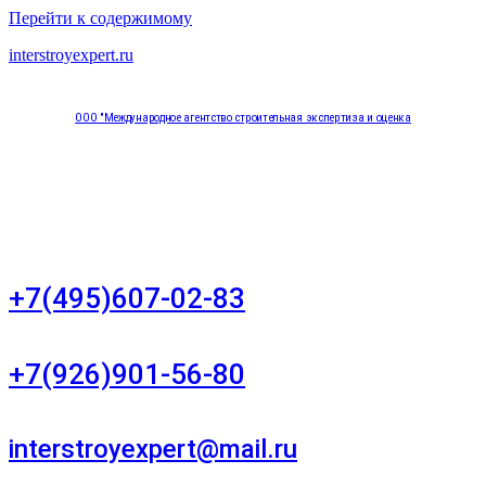
Перейти к содержимому
interstroyexpert.ru
ООО "Международное агентство строительная экспертиза и оценка
"НЕЗАВИСИМОСТЬ"
Москва, Большой Сухаревский переулок дом 11, офис 8
+7(495)607-02-83
Для звонков в рабочее время в будни
+7(926)901-56-80
Для звонков в выходные и праздничные дни
interstroyexpert@mail.ru
Для Ваших заявок