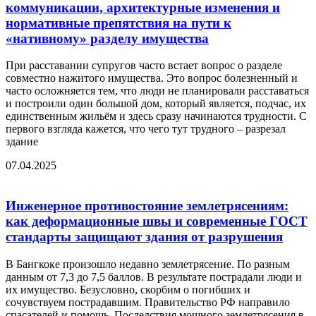
коммуникации, архитектурные изменения и
нормативные препятствия на пути к
«нативному» разделу имущества
При расставании супругов часто встает вопрос о разделе
совместно нажитого имущества. Это вопрос болезненный и
часто осложняется тем, что люди не планировали расставаться
и построили один большой дом, который является, подчас, их
единственным жильём и здесь сразу начинаются трудности. С
первого взгляда кажется, что чего тут трудного – разрезал
здание
07.04.2025
Инженерное противостояние землетрясениям:
как деформационные швы и современные ГОСТ
стандарты защищают здания от разрушения
В Бангкоке произошло недавно землетрясение. По разным
данным от 7,3 до 7,5 баллов. В результате пострадали люди и
их имущество. Безусловно, скорбим о погибших и
сочувствуем пострадавшим. Правительство РФ направило
спасателей и помощь. Последствия мощного землетрясения в